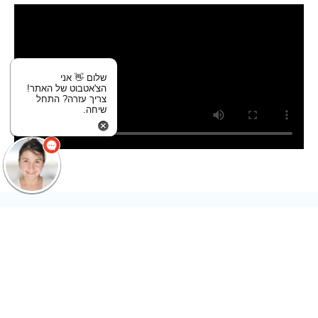
שלום 👋 אני
הצ'אטבוט של האתר!
צריך עזרה? התחל
שיחה.
עמידה בתקנים המחמירים בעולם!
מערכות סינון המים של טיפה טק נבדקו ואושרו על ידי תקני UPC,
R&T, IAMPO, NSF / ANSI / CAN ומועצת התקנים של קנדה