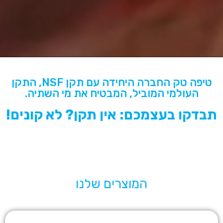
טיפה טק החברה היחידה עם תקן NSF, התקן
העולמי המוביל, המבטיח את מי השתיה.
תבדקו בעצמכם: אין תקן? לא קונים!
המוצרים שלנו