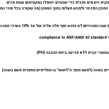
פקית ויוצאים אנכית כדי שהמים יטופלו במקסימום שטח פנים
ילון בכדי ללחוץ על התוכן הפנימי ולמנוע תעלות בתוך המסנן (מה שקורה בכל ס
ם לא נפגע ואף חלה עליה של עד 10% בערכי המגנזיום הזמין
י
standard
NSF/ANSI 42
compliance to
צרי הבית ללא פגיעה ביחס ההגבה (PH)
ם בשנה (למעט מוצר ה"לוטוס" בו מחליפים מחסנית פעם בשנה)