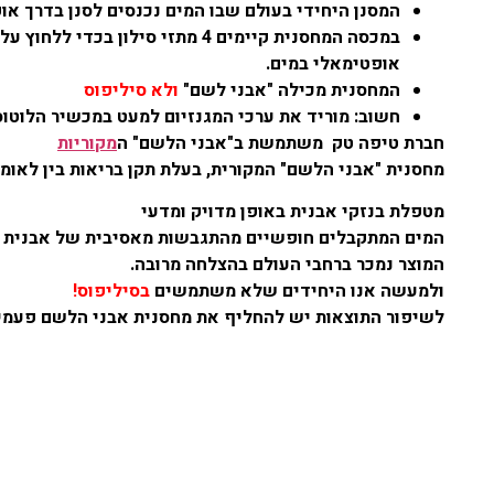
המסנן היחידי בעולם שבו המים נכנסים לסנן בדרך או
במכסה המחסנית קיימים 4 מתזי ס
אופטימאלי במים.
המחסנית מכילה "אבני לשם"
ולא סיליפוס
חשוב: מוריד את ערכי המגנזיום למעט במכשיר הלוטוס שבו המגנזיו
חברת טיפה טק משתמשת ב"אבני הלשם" ה
מקוריות
מחסנית "אבני הלשם" המקורית, בעלת תקן בריאות בין לאומ
מטפלת בנזקי אבנית באופן מדויק ומדעי
המים המתקבלים חופשיים מהתגבשות מאסיבית של אבנית במו
המוצר נמכר ברחבי העולם בהצלחה מרובה.
ולמעשה אנו היחידים שלא משתמשים
בסיליפוס!
לשיפור התוצאות יש להחליף את מחסנית אבני הלשם פעמיי