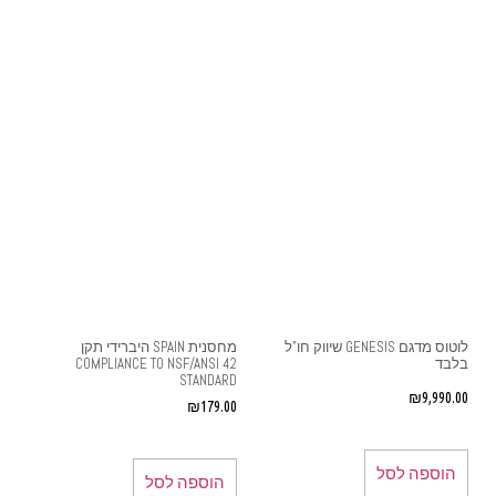
לוטוס מדגם GENESIS שיווק חו"ל
מחסנית SPAIN היברידי תקן
בלבד
COMPLIANCE TO NSF/ANSI 42
STANDARD
₪
9,990.00
₪
179.00
הוספה לסל
הוספה לסל