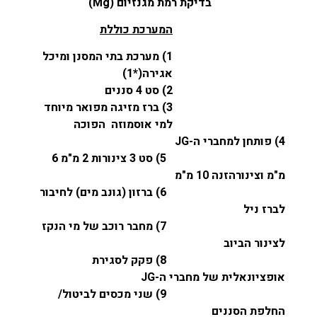
בדיקת רמת מגנזיום (
Mg
)
המערכת כוללת
1) מערכת בתי המסנן ומיכל
אגירה(*1)
2) סט 4 סננים
3) ברז מזיגה מפואר מיוחד
למי אוסמוזה הפוכה
4) פותחן למחברי ה-
JG
5) סט 3 צינורות 2 מ"מ 6
מ"מ וצינורהזנה 10 מ"מ
6) ברזון (גונב מים) לחיבור
לברז ניל
7) מחבר רוכב של מי הנקז
לצינור הביוב
8) פקק לסגירת
אופציונאלית של מחברי ה-JG
9) שני מכסים לביטול/
החלפת הסננים