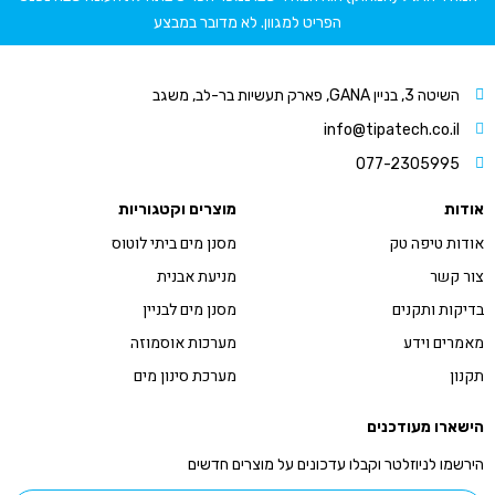
הפריט למגוון. לא מדובר במבצע
השיטה 3, בניין GANA, פארק תעשיות בר-לב, משגב
info@tipatech.co.il
077-2305995
אודות
מוצרים וקטגוריות
אודות טיפה טק
מסנן מים ביתי לוטוס
צור קשר
מניעת אבנית
בדיקות ותקנים
מסנן מים לבניין
מאמרים וידע
מערכות אוסמוזה
תקנון
מערכת סינון מים
הישארו מעודכנים
הירשמו לניוזלטר וקבלו עדכונים על מוצרים חדשים