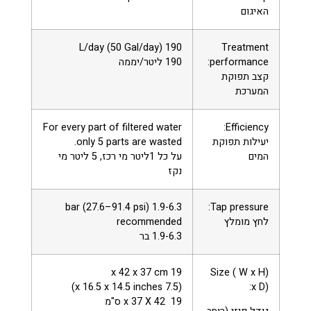
האיגום
190 L/day (50 Gal/day)
Treatment
performance:
190 ליטר/יממה
קצב תפוקת
המערכת
For every part of filtered water
Efficiency:
יעילות תפוקת
only 5 parts are wasted.
המים
על כל 1ליטר מי רכז, 5 ליטר מי
נקז
1.9-6.3 bar (27.6–91.4 psi)
Tap pressure:
לחץ מומלץ
recommended
1.9-6.3 בר
19 x 42 x 37 cm
(Size ( W x H
(7.5 x 16.5 x 14.5 inches)
x D):
19 42 x 37 X ס"מ