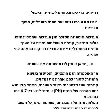
רוז-מים בריאים ובטוחים לשתייה ובישול
אינו פוגע במגנזיום ואם המים מותפלים, מוסף
מגנזיום
מערכות אוסמוזה הפוכה הנן מערכות שהפכו להיות
זולות וזמינות, קיימת השתלטות סינית על הענף
והמים המתקבלים אינם עוברים בדיקות התאמה למי
שתייה
, מכאן שאין לנו מושג מה אנו שותים.
מי האוסמוזה הנם חומציים, והסיפור בנושא
ה"מינרליזטור" כסנן אחרון אינו מדויק.
קיימים שני פרמטרים מאוד חשובים, האחד הוא הוא
יחס ההגבה של המים (PH) שחייב לנוע בין 6-7 כמו
גם נושא
העלמת מינראל המגנזיום, שמהווה מינראל חשוב
לבריאות הגוף ובמיוחד ללב.