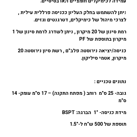
עמידה לכימיקלים חומציים ו/או בסיסיים.
נ
יתן להשתמש בחלק העליון ככניסה פרללית עילית ,
לצרכי מיהול של כימיקלים, דטרגנטים וגזים.
רמת סינון של 20 מיקרון , ניתן לשדרג לרמת סינון של 1
מיקרון בתוספת של PF
כניסה/יציאה נירוסטה פלב"ם , רשת סיון נירוסטה 20
מיקרון, אטמי סיליקון.
נתונים טכניים :
גובה- 25 ס"מ רוחב ( מפתח התקנה) – 17 ס"מ עומק- 14
ס"מ
מידת כניסה- "1 הברגה: BSPT
תוספת של 500 ש"ח ל-"1.5