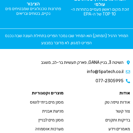
הציבור
עולמי
פתרונות טכנולוגיים שמבטיחים מים
זוכת מקום ראשון פעמיים בתחרות ה-
נקיים, בטוחים ובריאים
TOP 10 של ה-EPA
המחיר הרגיל (המחוק) הוא המחיר שבו נמכר הפריט בתחילת העונה שבה נכנס
הפריט למגוון. לא מדובר במבצע
השיטה 3, בניין GANA, פארק תעשיות בר-לב, משגב
info@tipatech.co.il
077-2305995
אודות
מוצרים וקטגוריות
אודות טיפה טק
מסנן מים ביתי לוטוס
צור קשר
מניעת אבנית
בדיקות ותקנים
מסנן מים לבניין
מאמרים וידע
מערכות אוסמוזה