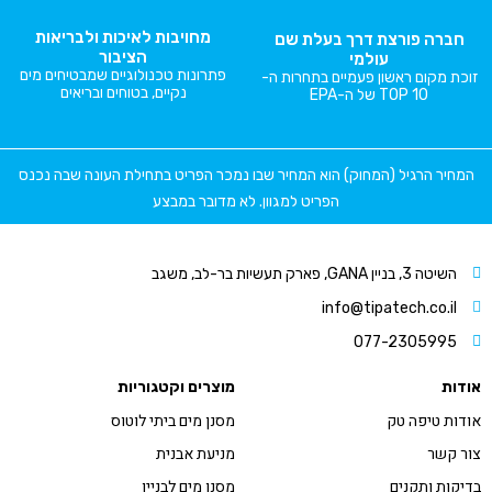
מחויבות לאיכות ולבריאות
חברה פורצת דרך בעלת שם
הציבור
עולמי
פתרונות טכנולוגיים שמבטיחים מים
זוכת מקום ראשון פעמיים בתחרות ה-
נקיים, בטוחים ובריאים
TOP 10 של ה-EPA
המחיר הרגיל (המחוק) הוא המחיר שבו נמכר הפריט בתחילת העונה שבה נכנס
הפריט למגוון. לא מדובר במבצע
השיטה 3, בניין GANA, פארק תעשיות בר-לב, משגב
info@tipatech.co.il
077-2305995
אודות
מוצרים וקטגוריות
אודות טיפה טק
מסנן מים ביתי לוטוס
צור קשר
מניעת אבנית
בדיקות ותקנים
מסנן מים לבניין