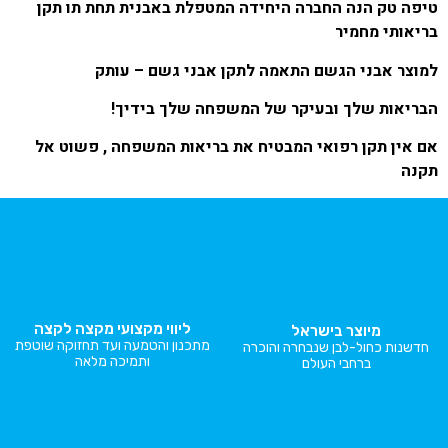
טיפה טק הנה החברה היחידה המטפלת באבנית תחת תו תקן
בריאותי מחמיר
למוצר אבני הגשם התאמה ל‏‏תקן אבני גשם – עותק
הבריאות שלך ובעיקר של המשפחה שלך בידיך!
אם אין תקן רפואי המבטיח את בריאות המשפחה , פשוט אל
תקנה
ליווי מקצועי מקצה לקצה
מיוצר בישראל
מתכנון והטמעה ועד תחזוקה שוטפת
חדשנות כחול-לבן שנבחרה והוכרה
ותמיכה מלאה
ברחבי העולם