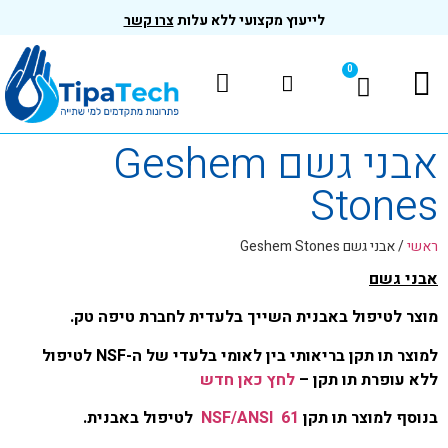
לייעוץ מקצועי ללא עלות
צרו קשר
0
המוצרים שלנו
בדיקות ותקנים
אבני גשם Geshem
Stones
ראשי
/
אבני גשם Geshem Stones
אבני גשם
מוצר לטיפול באבנית השייך בלעדית לחברת טיפה טק.
למוצר תו תקן בריאותי בין לאומי בלעדי של ה-NSF לטיפול
ללא עופרת
תו תקן –
לחץ כאן חדש
בנוסף למוצר תו תקן
61 NSF/ANSI
לטיפול באבנית.