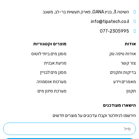
השיטה 3, בניין GANA, פארק תעשיות בר-לב, משגב
info@tipatech.co.il
077-2305995
אודות
מוצרים וקטגוריות
אודות טיפה טק
מסנן מים ביתי לוטוס
צור קשר
מניעת אבנית
בדיקות ותקנים
מסנן מים לבניין
מאמרים וידע
מערכות אוסמוזה
תקנון
מערכת סינון מים
הישארו מעודכנים
הירשמו לניוזלטר וקבלו עדכונים על מוצרים חדשים