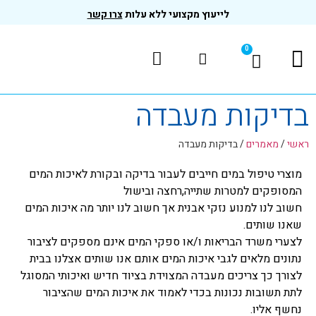
לייעוץ מקצועי ללא עלות
צרו קשר
0
המוצרים שלנו
בדיקות ותקנים
בדיקות מעבדה
ראשי
/
מאמרים
/
בדיקות מעבדה
מוצרי טיפול במים חייבים לעבור בדיקה ובקורת לאיכות המים
המסופקים למטרות שתייה,רחצה ובישול
חשוב לנו למנוע נזקי אבנית אך חשוב לנו יותר מה איכות המים
שאנו שותים.
לצערי משרד הבריאות ו/או ספקי המים אינם מספקים לציבור
נתונים מלאים לגבי איכות המים אותם אנו שותים אצלנו בבית
לצורך כך צריכים מעבדה המצוידת בציוד חדיש ואיכותי המסוגל
לתת תשובות נכונות בכדי לאמוד את איכות המים שהציבור
נחשף אליו.