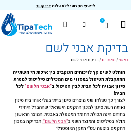
לייעוץ מקצועי ללא עלות
צרו קשר
0
המוצרים שלנו
בדיקות ותקנים
בדיקת אבני לשם
ראשי
/
מאמרים
/
בדיקת אבני לשם
הוחלט לשים קץ לויכוחים הנוקבים בין איכות מי השתייה
המתקבלת מטיפול במסנני מים המכילים סיליפוס למטרת
סינון אבנית לכל הבית לבין הטיפול ב
"אבני הלשם"
לכל
הבית!
לצורך כך נשלחו שני מוצרים סינון בייתי בעלי אותו בית סינון
ואותה רשת סינון למכון התקנים הישראלי שההבדל היחידי
ביניהם הינה תכולת החומר המטפלת באבנית. המוצר הראשון
מולא בסיליפוס והמוצר השני ב
"אבני הלשם".
הבדיקה במכון
התקנים בוצעה עפ"י התקן האוסטרלי