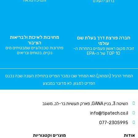
ותמיכה מלאה
ברחבי העולם
מחויבות לאיכות ולבריאות
חברה פורצת דרך בעלת שם
הציבור
עולמי
פתרונות טכנולוגיים שמבטיחים מים
זוכת מקום ראשון פעמיים בתחרות ה-
נקיים, בטוחים ובריאים
TOP 10 של ה-EPA
המחיר הרגיל (המחוק) הוא המחיר שבו נמכר הפריט בתחילת העונה שבה נכנס
הפריט למגוון. לא מדובר במבצע
השיטה 3, בניין GANA, פארק תעשיות בר-לב, משגב
info@tipatech.co.il
077-2305995
אודות
מוצרים וקטגוריות