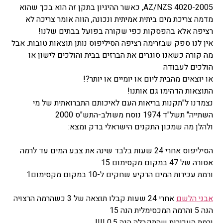
AZ/NZS 4020-2005, כאשר ההיגיון בתקן זה הוא בכך שהוא
מדמה צריכת מים ביתית אמיתית ונכונה, הווה אומר צריכה לא
רציפה אלא בהפסקות כפי שקורה בפועל בבתים שלנו!
אין לנו ספק שבזרימה רציפה הסיליפוס נותן תוצאות טובות. אבל
מה קורה כשאנו סוגרים את הברזים בבית והולכים לישון או
הולכים לעבודה
או יוצאים מהבית ליום או יומיים או יותר?!
התוצאות הדהימו גם אותנו!
נצמדנו ל"תקנות בריאות העם לאיכותם התברואתית של מי
השתייה" תשל"ד 1974 נוסח משולב-התש"ס 2000
ולהלן מה שמכון התקנים הישראלי בדק ומצא:
הסיליפוס אחרי 24 שעות בלבד שינה את צבע המים עד לרמה
אסורה של 47 במקום מקסימום 15
ורמת עכירות המים הרקיע שחקים ל-10 במקום מקסימום1
אבני הלשם
אחרי 24 שעות קבלו תוצאה של 3 כשהרמה הרצויה
הנה 5 והרמה המכסימלית הנה 15
ורמת העכירות שהתקבלה הנה 0.5 !!!!