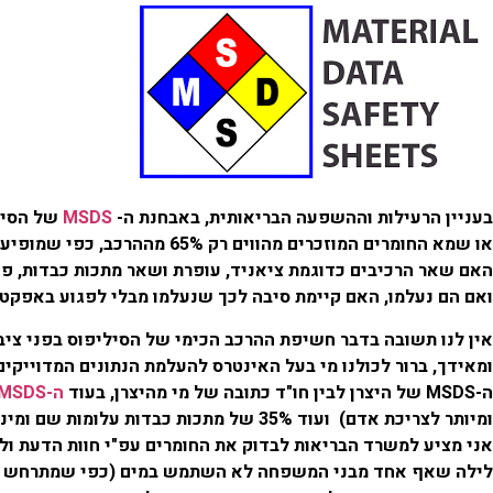
בעניין הרעילות וההשפעה הבריאותית, באבחנת ה-
MSDS
של הסילי
או שמא החומרים המוזכרים מהווים רק 65% מההרכב, כפי שמופיע
האם שאר הרכיבים כדוגמת ציאניד, עופרת ושאר מתכות כבדות, פ
ואם הם נעלמו, האם קיימת סיבה לכך שנעלמו מבלי לפגוע באפקט
אין לנו תשובה בדבר חשיפת ההרכב הכימי של הסיליפוס בפני ציבור 
ומאידך, ברור לכולנו מי בעל האינטרס להעלמת הנתונים המדוייקים
ה-
MSDS
של היצרן לבין חו"ד כתובה של מי מהיצרן, בעוד
ה-MSDS מצהיר בפרוש : סודיום, סידן וסיליקט
ומיותר לצריכת אדם) ועוד 35% של מתכות כבדות עלומות שם ומינון, ששמן משום מה לא מוזכר, ושוב מישהו חייב להתבייש!
אני מציע למשרד הבריאות לבדוק את החומרים עפ"י חוות הדעת ול
לילה שאף אחד מבני המשפחה לא השתמש במים (כפי שמתרחש אצלנ