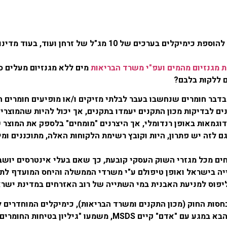
לדעתנו כן, לדוגמא, הגדרת התקן לטיפול באבנית, בה קיימת התרה להוספת
 מגנזיום מהמים ועפ"י משרד הבריאות
בדבר חומרים שנחשבו בעבר לבלתי מזיקים ו/או מופיעים חומרים 
ים לבדיקות מכון התקנים יעמדו בתקנים, אך יכול להיות שהמוצרי
דוגמאות באופן רנדומלי, אך היצרנים "מומחים" בלספק את המוצר 
ם לזה יש פתרון, היות וקובץ רשימת הלקוחות האלה, מתוכננים ומי
ים מכל מגזרי השוק העסקי קובעת, כך שאם בעלי אינטרסים יושבי
ייה בישראל ואופן טיפולם ע"י משרדי הממשלה והיחס המועדף לת
פוס למניעת האבנית במי השתייה של רוב האזרחים במדינת ישרא
 בחסות החוק (מכון התקנים ומשרד הבריאות), כימיקלים המוחדרים 
 הבא במגע עם "אדם" קיים
MSDS
, משמעו "גיליון בטיחות החומרים