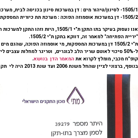
1505/1- לסינון/טיהור מים : דן במערכות סינון בכניסה לבית, מערכות סינון תת/על כיוריות ומכשירי מים קרים ו/או חמים
1505/2- דן במערכות אוסמוזה הפוכה : מערכת תת כיורית המספקת מים מותפלים ללא מינרלים.
אנו נעסוק בעיקר בתו התקן ת"י 1505/1, היות וזהו התקן למערכות המהוות את רוב השוק בישראל, אך נירה את
"יריית הפתיחה" למאמר זה, דווקא בתקן ת"י 1505/2.
ת"י 1505/2 דן במערכות המספקות, מי אוסמוזה הפוכה, שהנם מים חומציים עם אפס מינרלים, כמו גם אפס מגנזיום, הגורם
ל-50% סיכוי לאוטם שריר הלב לבוגרים, וטריגר למחלות עצבים לילדים, וכל זאת עפ"י מחקר משותף של משרד הבריאות עם
קופ"ח מכבי, מומלץ לקרוא את
המאמר הדן בנושא
.
בנוסף, ברצוני לציין שהחל משנת 2006 ועד שנת 2013 היה לי תקן ת"י 1505/1 למוצר המטפל באבנית מחוץ לבית,