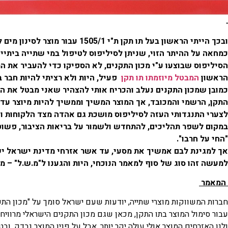
.
ובכך הייתי הראשון בעל תו תקן ת"י 1505/1 עבור מוצר לסינון מים לכל הבית, בשנת 2013 החלטתי לבטל את תו התקן ,
כמחאה על ההיתר הזוי, שניתן לסיליפוס לטיפול במי שתייה ביתיי
הסיליפוס שבוצעו ע"י מכון התקנים, לא הספיקו כדי להעביר את המ
הראשון
המבטל מיוזמתו תו תקן
פעיל, היות ולא רציתי להיות חבר ב
כמובן שמכון התקנים נעלב והכריח אותי להצהיר שאני מבטל את הת
התקן, הרשמי והמכובד, אך המוצר המשיך וממשיך להיות מיוצר עד 
לצערי התנגדותי העזה לסיליפוס מושכת גם אהדה מצד הלקוחות וה
במקום לשפר תהליכים, להתחדש ולשמור על בריאות הציבור, פשוט 
"החי על חרבו".
אך למגינת לבם אמשיך את מסעי, עד אשר אזרחי מדינת ישראל ישת
למעשה זהו סוג של סוף למאמר הנוכחי, היות והגענו ל"מ.ש.ל" – מ
המאמר
חברות המשווקות מוצרי שתייה, יודעות שעם ישראל סומך על "מכון התק
עבור סימול המוצר בתו התקן, מכאן שגם מכון התקנים הישראלי מרוויח,
ולנו האזרחים המוצר אולי עולה יקר יותר, אבל על פניו המוצר נבדק, וב