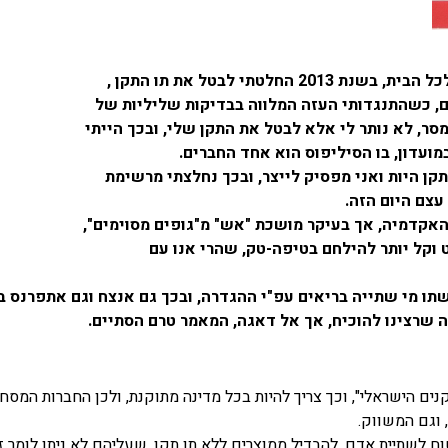
ם, כשהתנגדותי העזה המלווה בבדיקות שליליות של
סר, לא נותר לי אלא לבטל את התקן שלי, ובכך
הייתי
מועדון, בו הסיליפוס הוא אחד החברים.
קן היות ואני מפסיק לייצר, ובכך נחלצתי מרשימת
עצם היום הזה.
אקדמיה, אך בעיקר מושכת "אש" מ"גופים מסוימים",
וקל יותר להילחם בטיפה-טק, שהרי אנו עם
ו מי שתייה בריאים עפ"י ההגדרה, ובכך גם אנצח וגם אתפרנס ב
ה שרצינו להוכיח, אך אל דאגה, המאמר טרם הסתיים.
נים הישראלי", וכך צריך להיות בכל מדינה מתוקנת, ולכן החברות המס
 וגם המשווק.
טוח לשתיית אדם, להבדיל ממוצרים ללא תו תקן, שעליהם לא ניתן לומר ז