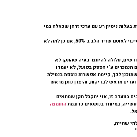
 כימיקלים בערכים של 10 מג"ל של זרחן ועוד, בעוד מדינות בעלות ניסיון רע עם ערכי זרחן שכאלה במי
מים ללא מגנזיום מעלים סיכוי לאוטם שריר הלב ב-50%, אם כן למה לא
חדשים, עלולה להיווצר בעיה שהתקן לא
ם הנמכרים ע"י הספק בפועל, לא יעמדו
שתוכנן לכך, קיימת אפשרות נוספת בנטילת
ועדים מראש לבדיקות, והיצרן נותן מראש
ם בוועדה זו, אזי יתקבל תקן שמתאים
עשייה, במיוחד בנושאים כדוגמת
החומצה
ל.
למי שתייה,
"