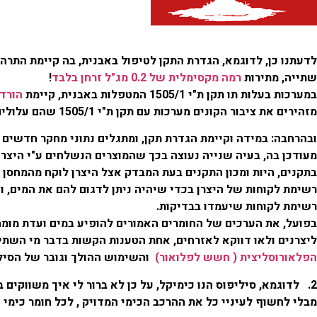
שתייה, מתירות
רמה מקסימלית של 0.2 מג"ל זרחן בלבד
!
במערכות בעלות תו תקן ת"י 1505/1 המטפלות באבנית, קיימת
הורדת
מזהירים את ציבור הקונים מערכות עם תקן ת"י 1505/1 שהם עלולים ללקות בלבם?
ובהרחבה: במידה וקיימת הגדרת תקן, ומתגלים נתוני מחקר חדשים 
מעודכן בה, בעיה שנייה נעוצה בכך שהמוצרים הנשלחים ע"י היצרנ
בתקנים, היות ומכון התקנים בעת המבדק אצל היצרן לוקח מהמחסן 
רשימת לקוחות של היצרן בכדי שיהיה ניתן לדגום להם את המים, וג
רשימת לקוחות שיעמדו בבדיקות.
בפועל, את הערכים של החומרים האמורים להופיע במים ועדת מומח
ליצרנים ולאו דווקא לאזרחים, אחת הטענות הקשות בדבר מי השת
הפלאורוסליצית ( חשש לפלואור)
והשימוש ההולך וגובר של הסילי
2.
לדוגמא, סיליפוס הנו כימיקל, על כן לא ברור לי איך משווקים
מבלי לחשוף לעיניי כל את ההרכב הכימי המדויק , לכל חומר כימי