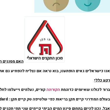
האם מסננים המסומנים בתו ה
אנו כישראלים גאים הופתענו, בוא נראה אם נצליח להפתיע גם את
רקע כללי
ברור לכולנו שאיומים כדוגמת
הקורונה
קורים, נעלמים וייעלמו לחל
בעולם המודרני קיים תקן בריאות כפי שלטיפה טק קיים תקן : compliance to
dard
אבל, נכון להיום בתחום סינון המים הביתי קיימים שני תתי תקנים לתקן 05