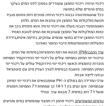
ריכוזי הרוויה: ריכוזי החמצן שנמדדים בסמוך לפני המים בעיקר
במים טהורים שלא בתנועה.
ככל שהטמפרטורה גבוהה ריכוזי הרוויה נמוכים היות והחום מגביר
תנועת מולקולות של החמצן והן עוזבות את המים. הלחץ
האטמוספרי הגבוה מעלה את ריכוזי הרוויה והוא מפחית בכך את
כמות המולקולות של החמצן שעוזבות את המים לטובת האוויר.
ריכוזי החמצן יורדים בתנאֵי שהמים עמוקים; בזרימה איטית;בירידת
הפעילות הפוטוסינטתית וריבוי החומר האורגני.
ערך ההגבה(
PH
):
מבטא את רמת החומציות/בסיסיות של המים.
כריכוזי יוני המימן בתמיסה עולים על ריכוזי יוני ההידרוקסיד התמיסה
מוגדרת כחומצית וכאשר ריכוזי יוני הידרוקסיל עולים על ריכוזי יוני
המימן התמיסה נחשבת כבסיסית לצורך העניין מים עם פוטנציאל
גבוהה לייצור אבנית.
ערכי המדידה הם בסולם ה-
PH
שממבטאים את ריכוזי יוני המימן
שבתמיסה והם נעים בין 1 ל-14 כך שמתחת ל 7 התמיסה חומצית
ומעל ל 7 היא בסיסית. 7 מבטא ערך נטרלי.
גורמים המשפיעים:
ריכוזי פחמן דו-חמצני שמומסים במים ומגיעים