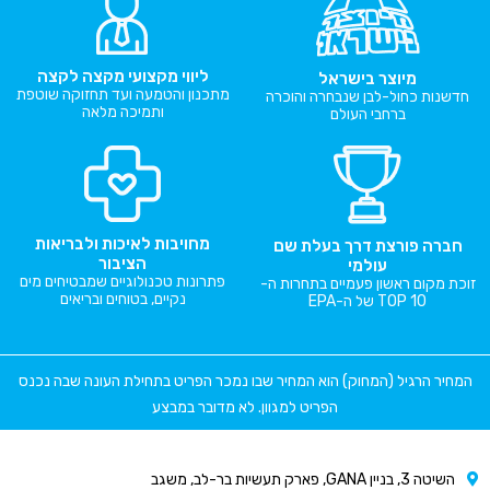
ליווי מקצועי מקצה לקצה
מיוצר בישראל
מתכנון והטמעה ועד תחזוקה שוטפת
חדשנות כחול-לבן שנבחרה והוכרה
ותמיכה מלאה
ברחבי העולם
מחויבות לאיכות ולבריאות
חברה פורצת דרך בעלת שם
הציבור
עולמי
פתרונות טכנולוגיים שמבטיחים מים
זוכת מקום ראשון פעמיים בתחרות ה-
נקיים, בטוחים ובריאים
TOP 10 של ה-EPA
המחיר הרגיל (המחוק) הוא המחיר שבו נמכר הפריט בתחילת העונה שבה נכנס
הפריט למגוון. לא מדובר במבצע
השיטה 3, בניין GANA, פארק תעשיות בר-לב, משגב