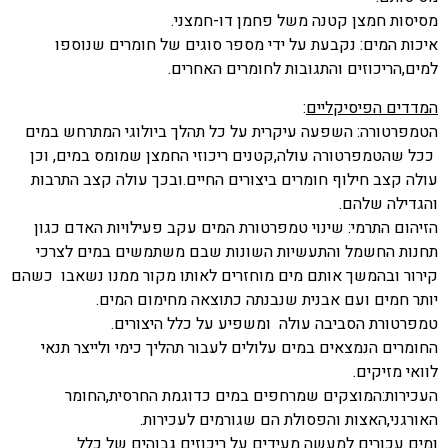
מסיסות חמצן קטנה משל פחמן דו-חמצני.
איכות המים: נקבעת על ידי מספר סוגים של חומרים שנוספו
למים,הריכוזים והתגובות לחומרים האחרים.
המדדים הפיסיקליים
:
הטמפרטורה: השפעה עיקרית על כל תהלך ביולוגי המתרחש במים
ככל שהטמפרטורה עולה,קטנים ריכוזי החמצן שמומס במים, וכן
עולה קצב חילוף חומרים ביצורים החיים.ובכך עולה קצב התרבות
והגדילה שלהם.
הזיהום התרמי: שינוי טמפרטורת המים עקב פעילויות האדם כגון
תחנות החשמל והתעשיות השונות שבם משתמשים במים לצרכי
קירור ובהמשך אותם מים מוחזרים לאותו מקור ממנו נשאבו כשהם
יותר חמים ועם אבנית שנבנתה כתוצאה מחימום המים.
טמפרטורת הסביבה עולה ומשפיע על כלל היצורים.
החומרים הנמצאים במים עלולים לעבור תהליך כימי ולייצר תנאי
לוואי מזיקים.
העכירות:המוצקים שמרחפים במים כדוגמת החרסית,החומר
האורגני,האצות והפסולת הם שגורמים לעכירות.
ומים עכורים למעשה מעידים על ריכוזים גבוהים של כלל