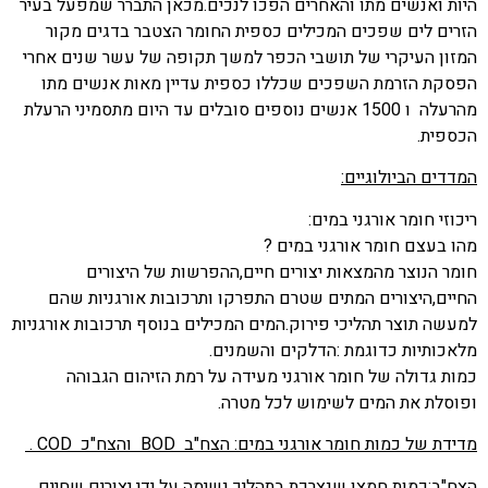
היות ואנשים מתו והאחרים הפכו לנכים.מכאן התברר שמפעל בעיר
הזרים לים שפכים המכילים כספית החומר הצטבר בדגים מקור
המזון העיקרי של תושבי הכפר למשך תקופה של עשר שנים אחרי
הפסקת הזרמת השפכים שכללו כספית עדיין מאות אנשים מתו
מהרעלה ו 1500 אנשים נוספים סובלים עד היום מתסמיני הרעלת
הכספית.
המדדים הביולוגיים:
ריכוזי חומר אורגני במים:
מהו בעצם חומר אורגני במים ?
חומר הנוצר מהמצאות יצורים חיים,ההפרשות של היצורים
החיים,היצורים המתים שטרם התפרקו ותרכובות אורגניות שהם
למעשה תוצר תהליכי פירוק.המים המכילים בנוסף תרכובות אורגניות
מלאכותיות כדוגמת :הדלקים והשמנים.
כמות גדולה של חומר אורגני מעידה על רמת הזיהום הגבוהה
ופוסלת את המים לשימוש לכל מטרה.
מדידת של כמות חומר אורגני במים: הצח"ב
BOD
והצח"כ
COD
.
הצח"ב
:כמות חמצן שנצרכת בתהליך נשימה על ידי יצורים שחיים