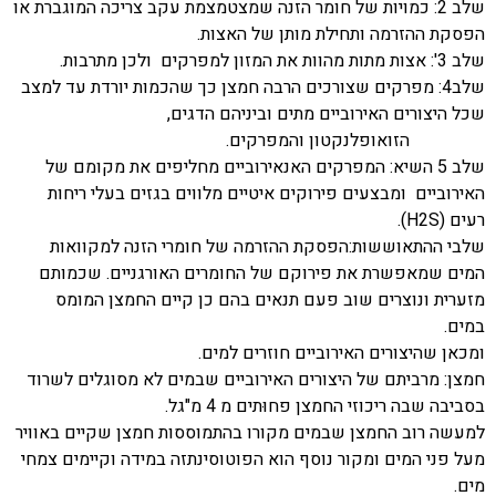
שלב 2: כמויות של חומר הזנה שמצטמצמת עקב צריכה המוגברת או
הפסקת ההזרמה ותחילת מותן של האצות.
שלב 3': אצות מתות מהוות את המזון למפרקים ולכן מתרבות.
שלב4: מפרקים שצורכים הרבה חמצן כך שהכמות יורדת עד למצב
שכל היצורים האירוביים מתים וביניהם הדגים,
הזואופלנקטון והמפרקים.
שלב 5 השיא: המפרקים האנאירוביים מחליפים את מקומם של
האירוביים ומבצעים פירוקים איטיים מלווים בגזים בעלי ריחות
רעים (
H2S
).
שלבי ההתאוששות:הפסקת ההזרמה של חומרי הזנה למקוואות
המים שמאפשרת את פירוקם של החומרים האורגניים. שכמותם
מזערית ונוצרים שוב פעם תנאים בהם כן קיים החמצן המומס
במים.
ומכאן שהיצורים האירוביים חוזרים למים.
חמצן: מרביתם של היצורים האירוביים שבמים לא מסוגלים לשרוד
בסביבה שבה ריכוזי החמצן פחוּתים מ 4 מ"גל.
למעשה רוב החמצן שבמים מקורו בהתמוססות חמצן שקיים באוויר
מעל פני המים ומקור נוסף הוא הפוטוסינתזה במידה וקיימים צמחי
מים.