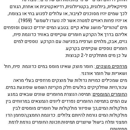
פיזיקאלית, ביולוגית, בקטריולוגית, רדיואקטיבית או אחרת, הגורם
לכך שמים יהיו מסוכנים לציבור, או עלולים לפגוע בחי או בצומח,
או יהיו פחות ראויים למטרה אשר לה נועדו לשמש" (1959).
מים "טהורים"-מושג שלא קיים :בטבע המים יורדים כגשם וסופחים
אליהם בדרך אל הקרקע חומרים שקיימים באוויר כדוגמת פיח,
גזים, אבק, מלחים וערפיח.בפגישה עם הקרקע נוספים למים
חומרים נוספים שקיימים בקרקע.
על כן מים מתחלקים ל-2 קבוצות:
מרחפים מוצקים
: חומר מוצק שאינו מומס במים כדוגמת פיח, חול
ושאריות של חומר אורגני.
מים שמכילים כמויות גדולות של מוצקים מרחפים בעלי מראה
עכור,היות שחלקיקים בולעים חלק מקרינת השמש שפוגעת במים.
החומרים המומסים
: תמיסה הנוצרת מחומרים שונים שבאים במגע
עם המים בתמיסה החומרים נפרדים ליונים הנמצאים במרווחים בין
מולקולות המים,כך שפיזור מולקולות של חומרים מומסים לבין
מולקולות המים גורמת להיותם צלולים. כדוגמת החמצן,הפחמן הדו
חמצני ומלח בישול שיוצרים תמיסות.תכונת החומרים גורמת לרמת
מסיסותם.