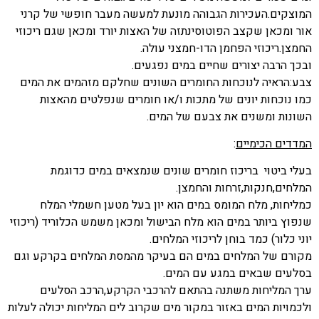
המוצקים.העכירות הגבוהה מונעת למעשה מעבר חופשי של קרני
אור ומכאן שקצב הפוטוסינתזה של האצות יורד ומכאן שגם ריכוזי
החמצן.ריכוזי הפחמן הדו-חמצני עולה.
ובכך הרבה יצורים שחיים במים נפגעים.
צבע:הראיה לנוכחות החומרים השונים שחלקם מזהמים את המים
כמו נוכחות יונים של מתכות ו/או חומרים שנפלטים מהאצות
השונות ומשנים את צבעם של המים.
המדדים הכימיים
:
בעלי ביטוי בריכוז חומרים שונים שנמצאים במים כדוגמת
המלחים,חנקות,זרחות והחמצן.
כמליחות, מלח המומס במים הוא יון בעל מטען חשמלי המלח
שנפוץ ביותר במים הוא מלח הבישול ומכאן משמש הכלוריד (ריכוזי
יוני כלור) כמד בוחן לריכוזי המלחים.
מקורם של המלחים במים הם בעיקר מהמסת המלחים בקרקע וגם
בסלעים שבאים במגע עם המים.
ערך המליחות משתנה בהתאם להרכבי הקרקע,הרכב הסלעים
ולכמויות המים באזור במקור מים שקרוב לים המליחות יכולה לעלות