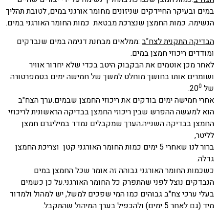
במים ובעיקר החיידקים שניזונים מחומר אורגני במים, לטובת תהליך
הנשימה. כמות החמצן שנצרכת מבטאת כמות החומר האורגני במים.
הבדיקה התקנית לצח"ב
:ממלאים מבחנת דגימה במים שנבדקים
ומודדים ריכוזי חמצן במים.
לאחר מכן אוטמים את הבקבוק היטב בכדי שלא יחדור אוויר
ושומרים אותו בחושך מוחלט למשך של חמישה ימים בטמפרטורה
0
של 20
.
אחרי חמישה ימים בודקים את ריכוזי החמצן שבמים.ערך הצח"ב
הוא למעשה ההפרש שבין ריכוזי החמצן בבדיקה הראשונית לריכוזי
החמצן בבדיקה השנייה.הערך שמקבלים נמדד במיליגרם חמצן
לליטר,
ברור לנו שאחרי 5 ימים כמות החומר האורגני קטן וצריכת החמצן
גדלה.
כשכמות החומר האורגני גבוהה זה אומר שכל החמצן במים
הנבדקים נוצל לפני שהתפרק כל החומר האורגני.על כן כשמים
בעלי ערכי צח"ב גבוהים כמו המי שפכים למשל, יש למהול ולמדוד
מיד (גם לאחר 5 ימים) ולהכפיל בערך המיהול שהתקבל.