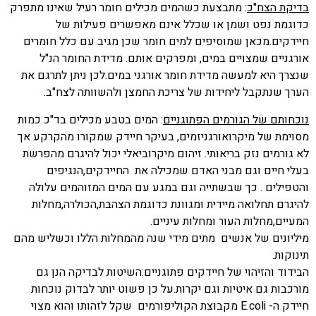
בדיקת הצח"כ
: מתבצעת כשהמים מכילים חומר רעיל שאינו מתפרק
כדוגמת נפט ושמן או שכלל אינם מאפשרים פעילות של
חיידקים.מכאן שמוסיפים למים חומר שכן מגיב עם כלל חומרים
אורגניים שמצויים במים, ומפרקים אותם. מדידת החומר הנ"ל
שנצרך היא למעשה מדידת חומר אורגני במים.לכן ניתן לתרגם את
הערך שנתקבל ליחידות של צריכת החמצן ולהשוותה לצח"ב.
נוכחותם של הגורמים הפתוגניים
: המים בטבע מכילים בד"כ כמות
מסוימת של מיקרואורגניזמים, בעיקר חיידק שמקורו מהקרקע אך
לא גורמים נזק בריאותי. זיהום מיקרוביאלי יכול להיגרם מהפרשת
בעלי חיים וגם מבני האדם שמכילה את החיידקים,הנגיפים
והטפילים . כך שבשתייה וגם במגע עם המים המזוהמים עלולה
להיגרם תחלואה מיידית ומגוונת כדוגמת הצהבת,הכולרה,מחלות
המעיים,מחלות העור ומחלות עיניים.
מיליונים של אנשים מתים מידי שנה מהמחלות הללו וכשליש מהם
תינוקות.
הבידוד והזיהוי של חיידקים פתוגניים:השיטות לבדיקה הנן גם
מורכבות גם איטיות וגם יקרות.על כן פשוט יותר לבדוק נוכחות
חיידק ה-
E.coli
מקבוצת הקוליפורמים שקל לזהותו והוא מצוי