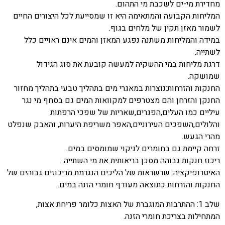
מחדירת מי-ים לשכבת מי התהום.
המליחות הקבועה והמתאימה היא זו שמסייעת לכל היצורים החיים
לשמור מאזן תקין של מלחים בגוף.
במידה והמליחות משתנה נפגע המאזן והמים אינם ראויים כלל
לשתייה.
דרגת מליחות במי ההשקיה למעשה קובעת את סוג הגידול
שמושקה.
החנקות והזרחות:נוצרות במאגרי מים בתהליך טבעי בתהליך מחזור
החנקן והזרחן והם מצטרפים למקוואות המים גם בסחף מי נגר
עיליים כמו העלים,הפגרים,שאריות של שפכי הרפתות
והלולים,השפכים העירוניים,האפר משריפת היערות, והאבק שנפלט
מהרי הגעש.
זרחה קיימת גם בחומרים לניקוי שמומסים במים.
ריכוז חנקות גבוהה מסכן בריאותית את מי השתייה.
האיטרופיקציה: שרשראות של הליכים הנגרמת מריכוזים גבוהים של
החנקות והזרחות כתוצאה מעודף חומרי הזנה במים.
שלב 1: ההתרבות המוגברת של האצות כלומר פריחת אצות,
המתחילות בצריכת חומרי הזנה.