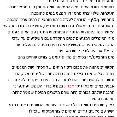
מהאוויר וגם יצורים שפולטים אותו למים.
כשטמפרטורת המים עולה המסיסות של הפחמן הדו-חמצני יורדת.
הנוכחות שלו יוצרת פחמן דו-חמצני במים כחומצה
פחמתית
CO
H
הגורמת לעליה ברמת חומציות המים.ערכי ההגבה
2
3
מושפעים בנוסף משלג וגם גשם חומציים,הנוצרים כתגובה ממזהמי
האוויר כמו תחמוצות הגופרית ותחמוצות החנקן עם המים בעננים.
סוגי המינרלים המגיעים למים מהקרקע גם משפיעים על ערכי
ההגבה.סלעי הגיר שמעשירים את המים במינרלים מעלים את
ה-
PH
ואת היכולת לגיבוש האבנית.
מים חומציים/או בסיסיים מדי פוגעים ביצורים שחיים בהם.
הקשיות:
מהווה את סכום ריכוז היונים של הסידן ושל המגנזיום
במים.ככל שמים מכילים כמות גדולה יותר של יונים אלה, הם
נחשבים לקשים יותר והם למעשה הגורמים העיקריים להצטברות
אבנית במים ומכאן נזקי
אבנית
בצנרת בדוד השמש ועוד.ערכי
ההגבה שלהם גבוהים היות שהם מייצרים תמיסה שנוטה להיות
תמיסה בסיסית.
בארץ יש מים קשים בכל האזורים היות ומי הגשמים באים במגע
ישיר עם סלעים גיריים הנוטים ליצור תמיסות שכאלו