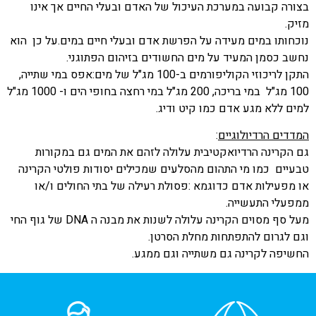
בצורה קבועה במערכת העיכול של האדם ובעלי החיים אך אינו
מזיק.
נוכחותו במים מעידה על הפרשת אדם ובעלי חיים במים.על כן הוא
נחשב כסמן המעיד על מים החשודים בזיהום הפתוגני.
התקן לריכוזי הקוליפורמים ב-100 מג"ל של מים:אפס במי שתייה,
100 מג"ל במי בריכה, 200 מג"ל במי רחצה בחופי הים ו- 1000 מג"ל
למים ללא מגע אדם כמו קיט ודיג.
המדדים הרדיולוגיים
:
גם הקרינה הרדיואקטיבית עלולה לזהם את המים גם במקורות
טבעיים כמו מי התהום מהסלעים שמכילים יסודות פולטי הקרינה
או מפעילות אדם כדוגמא :פסולת רעילה של בתי החולים ו/או
ממפעלי התעשייה.
מעל סף מסוים הקרינה עלולה לשנות את מבנה ה
DNA
של גוף החי
וגם לגרום להתפתחות מחלת הסרטן.
החשיפה לקרינה גם משתייה וגם ממגע.