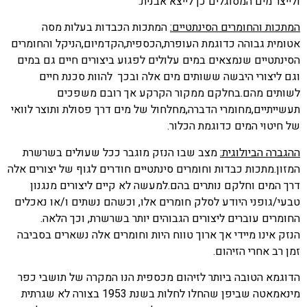
ולייצר מים המסוגלים כן לייצא אבנית.
המתכות והחומרים הסינתטיים:
המתכות הכבדות בעלות מסה
אטומית גבוהה כדוגמת העופרת,הכספית,הקדמיום,הניקל והחומרים
הסינתטיים שנמצאים במים עלולים לפגוע ביצורים חיים גם במים
וגם ליצורי היבשה ששותים מים אלה ובכך להוות סכנת חיים
לשותים מהם.בחלקם ממקור הקרקע אך רובם משפכים
תעשייתיים,מחומרי הדברה,מחלחול של מים דרך פסולת ותוצר לוואי
של חיטוי המים כדוגמת הכלור.
ההגברה הביולוגית:
מצב שבו הנזק מוגבר ככל שעולים בשרשרת
המזון.מתכות כבדות וחומרים סינתטיים חודרים לגוף של יצורים אלה
דרך המים וחלקם נותרים בהם.למעשה לא קיים ליצורים מנגנון
טבעי/גופני היודע לסלק חומרים אלו, וכשהם נשתים ו/או נאכלים
החומרים עוברים ליצורים הגבוהים יותר בשרשרת, וכך הלאה.
הנזק אינו מיידי אך ארוך טווח היות וחומרים אלה נשארים בסביבה
זמן רב אחרי הזיהום.
הדוגמא הטובה ביותר לזיהום מכספית הנו המקרה של תושבי כפר
מינאמאטה שביפן שהחלו לחלות בשנת 1953 בצורה לא שגרתית