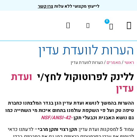
לייעוץ מקצועי ללא עלות
צרו קשר
0
המוצרים שלנו
בדיקות ותקנים
הערות לוועדת עדין
ראשי
/
מאמרים
/
הערות לוועדת עדין
ללינק לפרוטוקול לחץ/י
ועדת
עדין
ההערות בהמשך לנושא ועדת עדין הנן בגדר המלצתנו כחברת
טיפה טק ועל פי השקפת עולמנו בתחום איכות מי השתייה כמו
גם נושא האבנית וכבעלי תקן
-NSF/ANSI-42
עמוד 5 למסקנות ועדת עדין:
תקן רצוי ותקן מרבי
– לדעתנו כדאי
להוסיף את ערכי הפרמטרים הרצויים כמו גם את המרביים בכדי