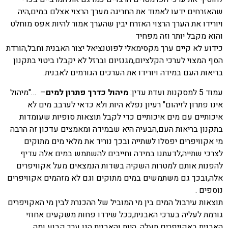
שהאזרחים ידעו לאמוד את החריגה מערך הרצוי אצלם במים,היה
ויורידו את הערך הרצוי האזרח יבין שהערך אמור להיות אפס מוחלט
והוא מקבל יותר וזה מפחיד
כידוע לא קיים ערך מקסימאלי לפוטנציאל יצור האבנית וחבל,הורדת
הסף המצוי לערכי הקלציום,מגנזיום וברזל לא יקבלו ביטוי בתקנון
בריאות העם במידה ויורידו את הערכים הגורמים לאבנית.
עמוד 5 למסקנות ועדת עדין:
מיהול כדרך פתרון למים
– …"מיהול
אינו פתרון לזיהום" רעיון נפלא היות ולא כדאי לערבב מים לא
איכותיים עם מים איכותיים כדי לקבל תוצאות סופיות שעומדות
בתקנון בריאות העם,הבעיה היא שבמידה ומאמצים עדכון זה הרבה
מי אקוויפרים יפסלו לשתייה ובכך נוריד את מלאי מים מתוקים
לצרכי שתייה,לדעתנו במידה וחייבים להשתמש במים אלה עדיף
להפנות אותם למטרות השקיה בשדות הנמצאים מעל אקוויפרים
אלה,ובכך גם משתמשים במים מתוקים וגם לא מזהמים אקוויפרים
נוספים .
תוצאות עירבול המים בין מי המוביל של ההכנרת לבין מי האקויפרים
גורמת לעליה בערכי האבנית,ככל שירדו פחות משקעים אחוזי
האבנית באקויפרים תעלה ,היות והאבנית הנו ערך קבוע ומה