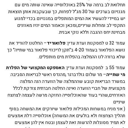
תחלואת לב ברמה של 25% באוכלוסייה שאינה שותה מים עם
מגנזיום בערכים של 30 מג"ל לפחות, כך שבעקבות אותן תוצאות
יש במיידי להעשיר את המים המותפלים במגנזיום בכדי למנוע
התקפי לב ומחלות שרירים,ומכאן וכאמור המים יהיו מאוזנים
מבחינת יחס ההגבה וללא נזקי אבנית.
עמוד 32 ט למסקנות ועדת עדין:
פלואוריד
– החלטנו להוריד את
נושא הפלואור בעמוד 4-20 ב"תקן לריכוזי פלואור במי שתייה" כך
שלא ברורה לנו ההמלצה בהפלרת מים מותפלים.
עמוד 55 ב למסקנות ועדת עדין:
האספקט המקצועי של הפלרת
מי שתייה
– מר שלום גולדברגר ,מהנדס ראשי לבריאות הסביבה
במשרד הבריאות קובע שההמלצה של הוועדה הנה המלצה
מקצועית של חברי הוועדה ואינה החלטה חברתית צודקת לכלל
האזרחים,שהרי בעוד שהאוכלוסייה החזקה מרשה לעצמה לצחצח
שיניים
( אני מניח במשחות המכילות פלואור שיורקים את המשחה בסוף
תהליך הצחצוח ולא בולעים את המשחה) אוכלוסייה דלת אמצעים
לא תמיד מסוגלות להרשות זאת לעצמן ובטח אין להן אמצעים