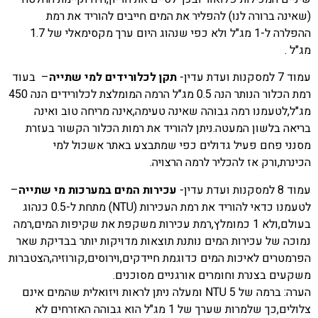
(שאינה ברורה לנו) להפליר את המים חייבים להוריד את רמת
ההפלרה ל-1 מג"ל ולא כפי שנהוג היום ערך מקסימאלי של 1.7
מג"ל .
עמוד 7 למסקנות ועדת עדין-
תקן לכלורידים למי שתייה
– בעוד
רמת הכלור הנותר הנה 0.5 מג"ל הרמה המומלצת לכלורידים הנה 450
מג"ל,לטעמנו רמה גבוהה שאינה טעימה,אינה מריחה טוב ואינה
בריאה בלשון המעטה.ניתן להוריד את רמות הכלור הקשור בעזרת
מסנני פחם פעיל גדולים כפי שמתבצע באתר אשכול למי
הכינרת,ורק אז להכליר לרמה הרצויה.
עמוד 8 למסקנות ועדת עדין-
עכירות המים במערכות מי שתייה
–
לטעמנו כדאי להוריד את רמת העכירות (
NTU
) מתחת ל-0.5 כנהוג
בעולם,ולא 1 כמומלץ,רמת עכירות משקפת את שקיפות המים,רמה
נמוכה של עכירות המים נותנת תוצאות מדויקות יותר בבדיקת שאר
הפרמטרים לאיכות המים כדוגמת חיידקים,וירוסים,קורוזיה,הצטברות
משקעים בצנרת וחומרים אורגניים מסוכנים.
הערה: ברמה של 5
NTU
ומעלה ניתן לראות ויזואלית שהמים אינם
צלולים,כך שלמרות שערך של 1 מג"ל הוא גבוהה האזרחים לא