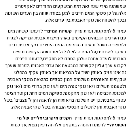
שמשתנה מידי שנה זאת רמת המשקעים החודרים לאקויפרים
אלה,על כן ספקי המים חייבים למנן בצורה שווה בין הערים השונות
ובכך להשוות את נזקי האבנית בין ערים אלה.
עמוד 6 למסקנות ועדת עדין-
קשיות המים
– לדעתנו קשיות מים
עם הערכים הגבוהים הקיימים בארץ מייצרת אבנית המזיקה לצנרת
ולמוצרי החשמל ובאים במגע עם המים היוצרים נזקי אבנית רבים
בעיקר לאזרחים,על הועדה לא לגלגל את נושא הקשיות ובעיית
האבנית לועדה אחרת שלמן הסתם לא תתקיים,לדעתנו חייבים
לקבוע ערך עליון לקשיות המבטאת את ערכי האבנית ,למרות שערך
זה אינו מזיק באופן ישיר על הבריאות אך באופן עקיף בהחלט
שכן,היות והאזרחים משלמים המון כספים כתוצאה מנזקי האבנית
ולטעמנו תשלום ו/או נזקי צנרת מים ו/או נזק בדודי מים ו/או נזק
למכונת הכביסה ו/או נזק מהקטנת ספיקת המים היות וקוטר הצינור
עטוף באבנית,כן יש השלכה בריאותית הן לדאגה והן ל"עצבים" בשל
נזקי האבנית והן לתשלום הכספי הגבוהה בשל נזקי אבנית אלה.
עמוד 6 למסקנות ועדת עדין-
תקנים מיקרוביאליים של מי
השתייה
– לדעתנו החמרה בתקנים אלה זה רעיון מצוין,אך כמות