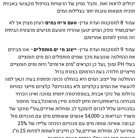
יכולים לראות זאת…וחבל. נסיון של הרשויות בטיפול מקצועי באבנית
תוכיח תוצאות טובות יותר בצלילות המים.
עמוד 8 למסקנות ועדת עדין-
טעם וריח במים
-רעיון מצוין אך לא
ישים,תמיד ספק המים יטען שהריח והטעם מגיעים מהצנרת הביתית
וזה מחוץ לתחום אחריותם.
עמוד 9 למסקנות ועדת עדין-
ייצוב מי ים מותפלים
– אנו מבינים
את ההחלטה שנובעת מכך שמים מותפלים הם מים חומציים
בעלי
PH
נמוך ,ועל כן נקראים "מים אדומים" היות ומים חומציים
מייצרים חלודה בעת הזרמתם בצנרת ברזל.
ההחלטה של ייצוב המים היא בהחלט נכונה ופותרת בעיה זו,אך למה
להעשיר את המים בקלציום ולא במגנזיום? קלציום מייצר כמויות
גדולות של נזקי אבנית ,בטמפרטורה יחסית נמוכה ואינו הכרחי
מבחינה בריאותית,היות וניתן לספוג סידן מהאוכל,בעוד מחסור
במגנזיום עלול לגרום להתקף לב ומחלות שרירים,עפ"י מחקר של
משרד הבריאות ב-54,000 אנשים ששותים מים עם מגנזיום מול
קבוצה שאינה שותה מים עם מגנזיום הוכחה עלייה של 25%
באירועי לב ומחלות שרירים,על כן חייבים לשתות לפחות 25 מ"ג