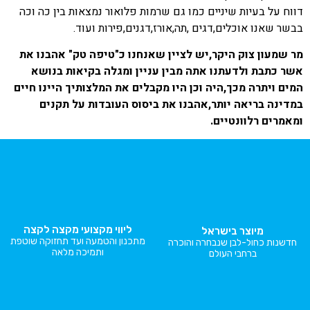
דווח על בעיות שיניים כמו גם שרמות פלואור נמצאות בין כה וכה
בבשר שאנו אוכלים,דגים ,תה,אורז,דגנים,פירות ועוד.
מר שמעון צוק היקר,יש לציין שאנחנו כ"טיפה טק" אהבנו את
אשר כתבת ולדעתנו אתה מבין עניין ומגלה בקיאות בנושא
המים ויתרה מכך,היה וכן היו מקבלים את המלצותיך היינו חיים
במדינה בריאה יותר,אהבנו את ביסוס העובדות על תקנים
ומאמרים רלוונטיים.
ליווי מקצועי מקצה לקצה
מיוצר בישראל
מתכנון והטמעה ועד תחזוקה שוטפת
חדשנות כחול-לבן שנבחרה והוכרה
ותמיכה מלאה
ברחבי העולם