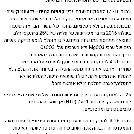
מגנזיום ממי ברז עפ"י הנחיית משרד הבריאות.
עמוד 16- 12 למסקנות ועדת עדין :
קשיות המים
– לדעתנו קשיות
המים אמנם מורידה את אחוזי התקפי הלב בתנאי שקושיות המים
נובעת ממגנזיום ולא מקלציום, מחקר של משרד הבריאות שנערך
בשלהי 2016 מדבר מפורשות על עלייה של 25% בהתקפי הלב
כתוצאה ממחסור במגנזיום במים,על כן מומלץ לבצע בדיקת קשיות
מים של ערכי
MgCO3
ולא בערכים של
CaCO3
ובכך נהנה מרמת קושיות בריאה ופחות מנזקי האבנית.
עמוד 4-20 למסקנות ועדת עדין:
תקן לריכוזי פלואור במי
שתייה-
אהבנו את ניתוח נושא ההפלרה ובמיוחד את ההמלצה לא
להפליר את המים ולתת לכול רשות את הזכות להפליר או לא
להפליר,לצערנו המלצה זו לא אומצה וחבל.
25- ה למסקנות ועדת עדין:
עכירות מותרת של מי שתייה
– מפריע
לנו נושא הקביעה של 1 יע"ן (
NTU
) אך שאר ההסברים
טובים,נכונים ומקצועיים.
עמוד 3-26 למסקנות ועדת עדין:
טמפרטורת המים
– לדעתנו נושא
הטמפרטורה הגבוהה אכן חשוב שיהווה פרמטר לשמירת איכות