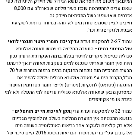
המים,אך משום מה חסר את נושא הגידול של חיידק הליגיונלה כפי
שאנו עדים להתפרצות שכזו בעיר פלינט שבארה"ב עם 8,000
אזרחים שאושפזו בשל התפרצות חיידק זה.
חייבים לציין שטמפרטורת מים לא גוהה במיוחד גורמת לשקיעת
אבנית ולנזקי צנרת וכד'.
עמוד 2-27 למסקנות ועדת עדין:
ריכוז חומרי חיטוי ותוצרי לוואי
של החיטוי במים
– הוועדה ממליצה בשימוש תאורה אולטרא
סגולית כטיפול מקדים לחיטוי בכלור,ברמה העקרונית הרעיון נכון
היות ואין חומר שאריתי שנכנס למים בעקבות תאורה זו,אך לדעתנו
הבעיה המרכזית הנה נוכחות החנקות במים ברמות מותרות של 70
מג"ל,הקרנת מים ע"י תאורה אולטרא סגולית עלולה להמיר את
החנקות (ניטראט) לחנקיות (ניטריט) ולייצר חומר ניטרוזמין החשוד
כמסרטן,מכאן שתאורה אולטרא סגולית עדיפה למי התפלה ולא למי
כינרת או מי אקוויפרים.
עמוד 32 ט למסקנות ועדת עדין:
תקן לאיכות מי ים מותפלים
–
בנושא המגנזיום אין הוועדה ממליצה בשלב זה להוסיף מגנזיום
אלא רק קלציום ולעקוב אחר בריאות האוכלוסייה השותה מים
אלה,ובכן עפ"י בדיקת משרד הבריאות משנת 2016 קיים סיכוי של