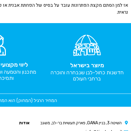
אז למן הסתם מקצת הפתרונות עובד על בסיס של הפחתת אבנית או פתר
נראית.
ליווי מקצוע
מיוצר בישראל
מתכנון והטמעה ו
חדשנות כחול-לבן שנבחרה והוכרה
ותמיכה
ברחבי העולם
המחיר הרגיל (המחוק) הוא המח
השיטה 3, בניין GANA, פארק תעשיות בר-לב, משגב
אודות