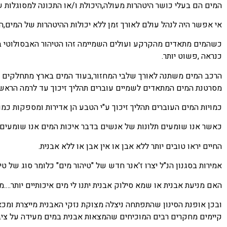
המים הם בעלי כושר היטהרות מעולה,היכולת ו/או התכונה למסוגלות 
אי אפשר היה לנהל עולם לאורך זמן ללא יכולות ההיטהרות של המים,
כשהמים מתאדים מהקרקע ועולים השמיימה זהו הטיהור האבסולוטי ביות
כנראה ,פשוט יותר.
הרכב המים משתנה לאורך שלבי המחזור,בעוד המים בארץ מתחלקים למי
מסרטנת המים המתאדים לשמיים עוברים תהליך זיכוך עד לרמה הראשוני
כמויות המים העוברים תהליך זיכוך ע"י הטבע הן אדירות ומספקות כמ
כאשר אנו שומעים תלונות של אנשים בדבר איכות המים אנו שומעים ת
החיים יראו טובים יותר ללא אבן או אין אבן או ללא אבנית.
אמירות בסגנון הנ"ל יצרו ז'אנר חדש של "טיהור מים" כלומר סוג של ט
האם מניעת אבנית או שמא סילוק אבנית יתנו לי מים איכותיים יותר….
ובכן אופנת הסינון שהתפתחה ניצלה מצוקת נזקי האבנית מייצרת ומכא
קיימים מחקרים רבים המוכיחים שהמצאות אבנית במים מעידה על ציבו