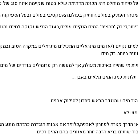
של טיהור מוחלט היא תכונה מדהימה שלא בטוח שקיימת איזה סוג של 
המטהר העתיק בעולם,הוותיק בעולם,האפקטיבי בעולם ובעל הספיקות הג
ר,כי רק "תמצית" המים הנקיים עולים,בעוד הנפש זקוקה לחיים ומוות 
ם נקיים ו/או מים מינראליים המכילים מינראלים במקרה הטוב ובמקר
ת ביותר, רק מים.
ויות מי שתייה באיכות מעולה, אך למעשה רק פרומילים בודדים של מים 
לונות כמו: המים מלאים באבן….
יהור מים שמוגדר מראש פתרון לסילוק אבנית.
ממש לא.
ן הדרך קצרה לפתרון לאבנית,כלומר אם אבנית הוגדרה כמזהם מונע האב
ר שותים בריא הרבה יותר מאזורים בהם המים רכים.