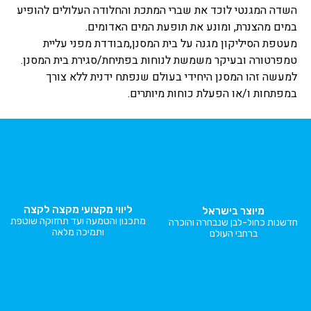
השדה המגנטי לוכד את שברי המתכת והחלודה העלולים להופיע
במים מהצנרת, ומונע את תופעת המים האדומים.
מעטפת הסיליקון מגנה על בית המסנן,מבודדת מפני עליית
טמפרטורה ובעיקר משמשת לנוחות בפתיחת/סגירת בית המסנן.
למעשה זהו המסנן היחידי בעולם שנפתח ידנית ללא צורך
במפתחות ו/או הפעלת כוחות מיותרים.
ליווי מקצועי מקצה לקצה
מיוצר בישראל
מתכנון והטמעה ועד תחזוקה שוטפת
חדשנות כחול-לבן שנבחרה והוכרה
ותמיכה מלאה
ברחבי העולם