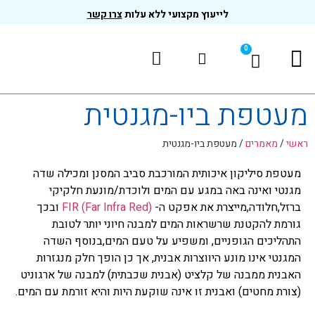
לייעוץ מקצועי ללא עלות
צרו קשר
0
המוצרים שלנו
בדיקות ותקנים
מעטפת ביו-מגנטית
ראשי
/
מאמרים
/
מעטפת ביו-מגנטית
מעטפת סיליקון איכותית המורכבת סביב המסנן ומכילה שדה
מגנטי ואינה באה במגע עם המים ולוכדת/מונעת חלקיקי
ברזל,חלודה,מייצרת את אפקט ה-
(Far Infra Red)
FIR
ובכך
גורמת להקטנת שרשראות המים למבנה חיוני יותר לטובת
התהליכים הגופניים, ומשפיע על טעם המים,בנוסף השדה
המגנטי אינו מונע היווצרות אבנית, אך כן הופך חלק מנגזרות
האבנית ממבנה של קלציט (אבנית שכבתית) למבנה של ארגוניט
(צורת מחטים) ואבנית זו אינה שוקעת היות והיא זורמת עם המים.