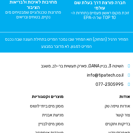
מחויבות לאיכות ולבריאות
חברה פורצת דרך בעלת שם
הציבור
עולמי
פתרונות טכנולוגיים שמבטיחים מים
זוכת מקום ראשון פעמיים בתחרות ה-
נקיים, בטוחים ובריאים
TOP 10 של ה-EPA
המחיר הרגיל (המחוק) הוא המחיר שבו נמכר הפריט בתחילת העונה שבה נכנס
הפריט למגוון. לא מדובר במבצע
השיטה 3, בניין GANA, פארק תעשיות בר-לב, משגב
info@tipatech.co.il
077-2305995
אודות
מוצרים וקטגוריות
אודות טיפה טק
מסנן מים ביתי לוטוס
צור קשר
מניעת אבנית
בדיקות ותקנים
מסנן מים לבניין
מאמרים וידע
מערכות אוסמוזה