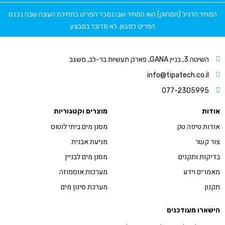
המחיר הרגיל (המחוק) הוא המחיר שבו נמכר הפריט בתחילת העונה שבה נכנס
הפריט למגוון. לא מדובר במבצע
השיטה 3, בניין GANA, פארק תעשיות בר-לב, משגב
info@tipatech.co.il
077-2305995
אודות
מוצרים וקטגוריות
אודות טיפה טק
מסנן מים ביתי לוטוס
צור קשר
מניעת אבנית
בדיקות ותקנים
מסנן מים לבניין
מאמרים וידע
מערכות אוסמוזה
תקנון
מערכת סינון מים
הישארו מעודכנים