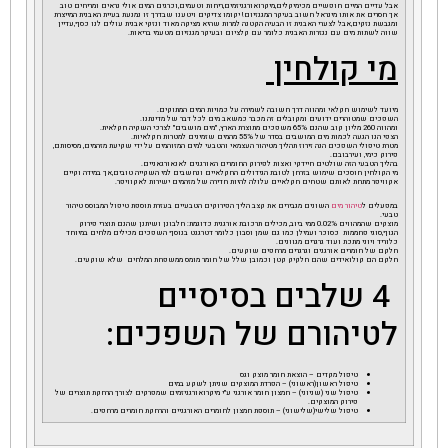
אבל עדיים המיים חופשיים מכימיקלים,מיקרואורגניזמים,ריחות וטעמים,וכרגים המים אולי נראים ומריחים טוב
אך חסרים את אותו מינראל חשוב בעיקר המגנזיום! יקומו צדיקים ויטענו שבדרך זו נמנעת בעיית האבנית המייצרת
ומגבשת נזקים,אבל לצערי האבנית זו הבעיה הקטנה למרות שהיא מציקה מאוד ונזקי אבנית עולים לנו כסף,עדיין
שווה לשתות מים עם נגזרות האבנית כלומר עם קלציום ובעיקר מגנזיום מטעמי בריאות.
מי קולחין
מיועד לשימוש חקלאי ומהווה דרך חשובה לשמירה על כמויות המים המתוקים.
השפכים שמטוהרים ידועים ומקובלים זה מכבר כמשאב מים לכל דבר של מדינתנו.
ומהווה 260 מליון קוב שהנם 65% משפכים מתוצרת הארץ, "מים מושבים" לצרכי השקיה חקלאית.
הצפי הנו הגעה לכמות מים המושבים בסדר של 55% מהמים שזמינים למטרות חקלאיות.
מטרת טיפולי השפכים הנה זירוז תהליך מטיהור העצמאי והטבעי למים המזוהמים על ידי שקיעת מזהמים, מסיסותם,
פירוק כימי, ועירבובם.
בהליך הטבעי הזה שולטים חיידקי ואצות לפירוק החומרים האורגנים לאנאורגאניים.
מי הקולחין חוסכים שימוש בזרחן לטובת הגידולים החקלאיים ונחשבים למי השקייה טובים,אך במידה וקיים
אקוויפר מתחת לאותם שטחים חקלאיים עלולה להיות חדירה של מזהמים ישירות לאקוויפר.
במפעלים ל
טיהור מים
השונים מגבירים את קצב הליך הפירוקים הטבעיים בעזרת תוספת טיפול המבוסס טיהור
טבעי.
מוצקים שהמהווים 0.02% ממי ביוב, מכילים תרכובת אורגנית כדוגמת: חלבונן ושיתנן שהנם תוצרי פירוק
הגוף,סוגי פחממות כסוכר ועמילן כמו גם שמן וסבון כלומר דטרגנט בנוסף השפכים מכילים מלחים במיוחד
כלוריד ויוני מתכת ועוד גרגרים מגוונים.
חלקם של חומרים אורגנים וגרגרים מרחפים שוקעים.
חלקם הם קולואידים שהם חלקיק קטן וכמובן שלל של חומר מומס ממשפחת המלחים שלא שוקעים.
4 שלבים בסיסיים
לטיהורם של השפכים:
טיפול מקדים – הוצאת חומר מוצק וגס
טיפול ראשון(ראשוני) – הפרדת המוצקים שניתן לשקע במים
טיפול שני (שניוני) – חמצון חומר אורגני ע"י מיקרואורגניזמים שמפרקים לצורך הרחקת תוצרים של
פירוק המוצקים.
טיפול שלישי(שלישוני) – תוספת חמצון לחומרים האורגניים והרחקת חומרים מרחפים.