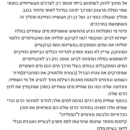
אל מחוץ לחוק לשימוש בייתי ומותר רק לצרכים תעשייתיים בתנאי
שמי המלח מרענון המרכך יפונה במיכל לאתר מיוחד בנגב.
תהליך שעולה כסף רב ועל כן רק תעשייה החייבת תהליך זה
משתמשת במרככים.
פינוי מי התמלחת הגיע מהחשש ששטיפת מים עשירים במלח
ישירות לביוב המקומי ו/או לקרקע ימליחו את האקוויפרים כלומר
ימליחו את המים המתוקים במעיינות התת קרקעיים.
המחוקק עדיין לא מצא פתרון למדיחי הכלים הבייתים החייבים
להשתמש במלח המפונה לביוב ומסב נזק רב לאקוויפרים.
המים המתקבלים בבתים בעלי מרכך מים הנם מים חומציים
שמפרקים את צנרת הברזל (בצנרת פלסטיק את המחברים)ודוד
השמש וגורמים להמסת מתכות רעילות מחד להגיע אל מי השתייה
והרחצה שלנו כמו גם שתיית מים עשירים בנתרן שמקפיץ את לחץ
הדם שלנו.
בנוסף שתיית מים רכים גורמת למים אלה לחדור למחזור הדם וכדי
שמים אלה יתאזנו במחזור הדם שלנו הם מוציאים את תוכן
הכדוריות הלבנות וגורמים ל"המוליזה".
קיימות מספר שיטות שיודעות לתת פתרון לבעיית האבנית מבלי
לייצר בעיית מלח.