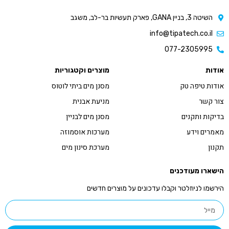
השיטה 3, בניין GANA, פארק תעשיות בר-לב, משגב
info@tipatech.co.il
077-2305995
אודות
מוצרים וקטגוריות
אודות טיפה טק
מסנן מים ביתי לוטוס
צור קשר
מניעת אבנית
בדיקות ותקנים
מסנן מים לבניין
מאמרים וידע
מערכות אוסמוזה
תקנון
מערכת סינון מים
הישארו מעודכנים
הירשמו לניוזלטר וקבלו עדכונים על מוצרים חדשים