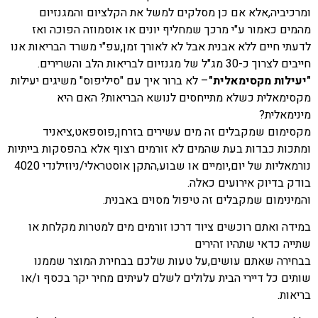
ומרכיביה,אלא אם כן מסלקים למשל את הקלציום והמגנזיום
מהמים כאמור ע"י מרכך שמחליף יונים או אוסמוזה הפוכה ואז
לדעתי חיים ללא אבנית אבל לא לאורך זמן,עפ"י משרד הבריאות אנו
חייבים לצרוך כ-30 מג"ל של מגנזיום לבריאות הלב והשרירים.
"יעילות מקסימאלית"
– לא ברור איך עם "סיליפוס" משיגים יעילות
מקסימאלית כשלא מתייחסים לנושא הבריאות? האם היא
מינימאלית?
מקסימום שמקבלים זה מים עשירים בזרחן,פוספאט,ציאניד
ומתכות כבדות בעת שהמים לא זורמים רצוף אלא בהפסקות בייתיות
נורמאליות של יום,יומיים או שבוע,התקן אוסטראלי/ניוזילנדי 4020
בודק בדיוק אירועים כאלה.
והמינימום שמקבלים זה טיפול מסוים באבנית.
במידה ואתם רוכשים ציוד דרכו זורמים מים למטרות מקלחת או
שתייה כדאי שתהיו זהירים
בבחירה שאתם עושים,על טעות שלכם בבחירת המוצר שממנו
שותים כל דיירי הבית עלולים לשלם לעיתים מחיר יקר בכסף ו/או
בריאות.