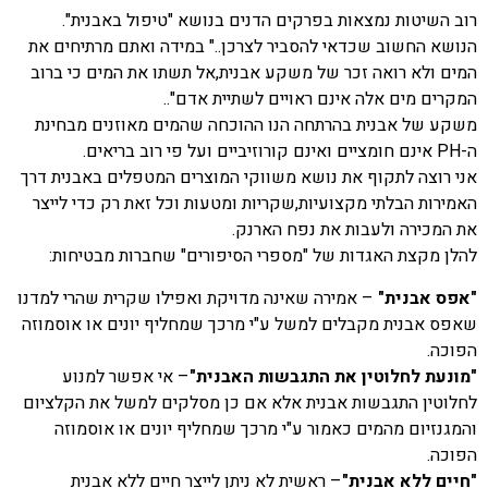
רוב השיטות נמצאות בפרקים הדנים בנושא "טיפול באבנית".
הנושא החשוב שכדאי להסביר לצרכן.." במידה ואתם מרתיחים את
המים ולא רואה זכר של משקע אבנית,אל תשתו את המים כי ברוב
המקרים מים אלה אינם ראויים לשתיית אדם"..
משקע של אבנית בהרתחה הנו ההוכחה שהמים מאוזנים מבחינת
ה-
PH
אינם חומציים ואינם קורוזיביים ועל פי רוב בריאים.
אני רוצה לתקוף את נושא משווקי המוצרים המטפלים באבנית דרך
האמירות הבלתי מקצועיות,שקריות ומטעות וכל זאת רק כדי לייצר
את המכירה ולעבות את נפח הארנק.
להלן מקצת האגדות של "מספרי הסיפורים" שחברות מבטיחות:
"אפס אבנית"
– אמירה שאינה מדויקת ואפילו שקרית שהרי למדנו
שאפס אבנית מקבלים למשל ע"י מרכך שמחליף יונים או אוסמוזה
הפוכה.
"מונעת לחלוטין את התגבשות האבנית"
– אי אפשר למנוע
לחלוטין התגבשות אבנית אלא אם כן מסלקים למשל את הקלציום
והמגנזיום מהמים כאמור ע"י מרכך שמחליף יונים או אוסמוזה
הפוכה.
"חיים ללא אבנית"
– ראשית לא ניתן לייצר חיים ללא אבנית