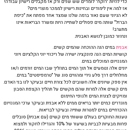
כדי להיות "רוקח" לומדים שש שנים ורק אז מקבלים רישיון עבודה!
אז למה אין לימודים ובחינות רישיון לממכר מוצרי מים?
לא הגיוני שעם נאור ברמה שלנו שמצד אחד מפתח את "כיפת
הברזל" שותה מים פסולים לשתייה היות ומשרד הבריאות אינו
מתערב!
ונחזור כמובן לנושא האבנית.
אבנית
במים הנה ההוכחה שהמים קשים.
קושיות המים הנה פונקציה ישירה של ריכוזי יוני הקלציום ויוני
המגנזיום המוכלים במים.
יונים אלה נטמעים אל תוך המים בתהליך שבו המים זורמים ו/או
מחלחלים דרך סלע גירי ומהווים סוג של "טרמפיסטים" במים.
אין ספק שיונים אלה חשובים לכל צורת חיים ובעיקר לנו בני האדם.
מים קשים אלה למרות שהם מקשים על תהליך הקצפת הסבון
ומזיקים לצנרת המים ולגופי החימום
מוגדרים כמים יותר בריאים ממים ללא אבנית ובעיקר ערכי המגנזיום
ההכרחיים במים למטרות שתייה ובעיקר לבריאות..
טענות החוקרים בעולם ששותי מים קשים (עם אבנית) סובלים
פחות מבעיות לבביות בשיעור של 10% והגדילו לחקור ולמצוא