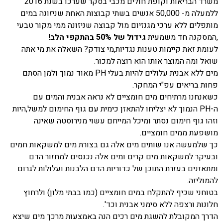
משרד הבריאות וקופת חולים מכבי בסקר שערכו בשנת 2016
ללמעלה מ- 50,000 אנשים בשתי קבוצות האחת שניזונה במים
מותפלים ללא ערכי מגנזיום מול קבוצה שניזונה ממי מקור טבעי
,המסקנה חד משמעית
גידול של 50% בהתקפי הלב!
לעומת זאת קיימות טענות נגדיות,מי צודק? השאלה את מי אתה
שואל ומה המוצר אותו הוא רוצה למכור.
מים ללא אבנית עלולים להיות בעלי
PH
מאוד נמוך ולמן הסתם
פחות בריאים עפ"י המחקר.
כשאנחנו מרתיחים מים חומציים לא נראה אבנית והמים עם
ה-
PH
הנמוך לא יצליחו להתאזן כימית עם גוף החימום למשל,היות
וזהו גוף חימום נסתר ומיכל המייחם עשוי מנירוסטה שאינה
מושפעת ממים חומציים.
כך שלמעשה אנו שותים מים אלה גם בצורת מים למשקאות חמים
ובעיקר למשקאות מים קרים ומים אלה נכנסים למחזור הדם
ומתאזנים בעזרת התוכן של כדוריות הדם הלבנות ועלולות לגרום
להמוליזה.
בטוחני שכיף להתקלח במים חומציים (כמו בבתי מלון) ולרחוץ
חלונות ורצפה ללא סימני אבנית וכד'.
הדרך המקובלת להשגת מים רכים הנה באמצעות מרכך מים שיצא