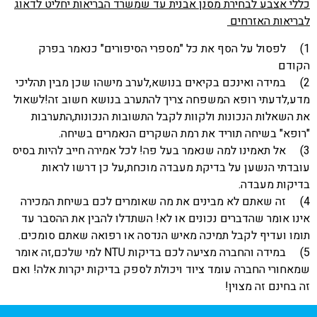
כללי אצבע לבחירת מסנן אבנית עד שמשרד הבריאות יחליט לדאוג
לבריאות האזרחים
1) לפסול על הסף את כל "מספרי הסיפורים" כנאמר בפרק
הקודם
2) במידה ואינכם בקיאים בנושא,לערב מישהו שכן מבין תהליכי
מדע,לדעתי רופא המשפחה צריך להתערב בנושא חשוב זה!לשאול
את השאלות הנכונות ולקוות לקבל התשובות הנכונות,התערבות
"רופא" בשיחה תוריד את רמת השקרים הנאמרים בשיחה.
3) אל תאמינו למה שנאמר בעל פה! לכל אמירה חייב להיות בסיס
עובדתי הנשען על בדיקת מעבדה מוכחת,על כן דרשו לראות
בדיקות מעבדה.
4) זה שאתם לא מבינים את מה שאומרים לכם בשיחת המכירה
אינו אומר שהדברים נכונים או לא! השתדלו להבין את ההסבר עד
תומו ועדיף לקבל תמיכה מאיש הנדסה או רפואה שאתם סומכים.
5) במידה והחברה מציעה לכם בדיקות
NTU
למי שלכם,זה אומר
שמאחורי החברה עומד ציוד ויכולת לספק בדיקות יקרות אלה! ואם
זה בחינם זה מצוין!