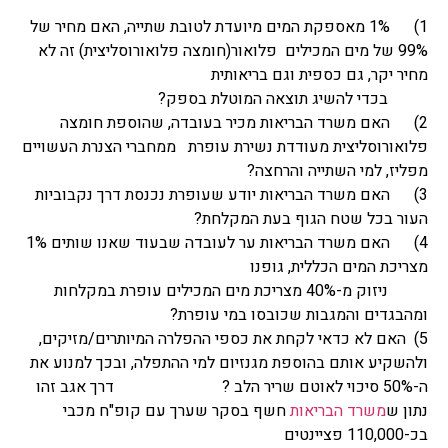
1) 1% מאספקת המים מיועדת לטובת שתייה, האם מחיר של
99% של מים המכילים פלואור(חומצה פלואורוסליצית) זה לא
מחיר יקר, גם כספית וגם בריאותית
בכדי להשיג תוצאה המוטלת בספק?
2) האם משרד הבריאות מכיר בעובדה, שהוספת חומצה
פלואורוסליצית מעודדת נשירת עופרת ממחברי הצנרת העשויים
מפליז, למי השתייה והרחצה?
3) האם משרד הבריאות יודע שעופרת נכנסת דרך נקבוביות
העור בכל שטח הגוף בעת המקלחת?
4) האם משרד הבריאות ער לעובדה שבעוד שאנו שותים 1%
מצריכת המים הכללית, גופנו
ניזוק מ-40% מצריכת מים המכילים עופרת במקלחות
ומהבגדים והמגבות שכובסו במי עופרת?
5) האם לא כדאי לקחת את כספי ההפלרה המיותרים/מזיקים,
ולהשקיע אותם בהוספת מגנזיום למי ההתפלה, ובכך למנוע את
ה-50% סיכוי לאוטם שריר הלב ? דרך אגב זהו
נתון ש
משרד הבריאות
חשף בסקר שערך עם קופ"ח מכבי
בכ-110,000 פציינטים