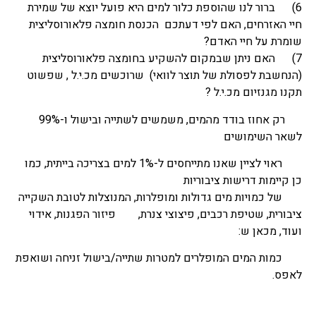
6) ברור לנו שהוספת כלור למים היא פועל יוצא של שמירת
חיי האזרחים, האם לפי דעתכם הכנסת חומצה פלאורוסליצית
שומרת על חיי האדם?
7) האם ניתן שבמקום להשקיע בחומצה פלאורוסליצית
(הנחשבת לפסולת של תוצר לוואי) שרוכשים מכ.י.ל , שפשוט
תקנו מגנזיום מכ.י.ל ?
רק אחוז בודד מהמים, משמשים לשתייה ובישול ו-99%
לשאר השימושים
ראוי לציין שאנו מתייחסים ל-1% למים בצריכה בייתית, כמו
כן קיימות דרישות ציבוריות
של כמויות מים גדולות ומופלרות, המנוצלות לטובת השקייה
ציבורית, שטיפת רכבים, פיצוצי צנרת, פיזור הפגנות, אידוי
ועוד, מכאן ש:
כמות המים המופלרים למטרות שתייה/בישול זניחה ושואפת
לאפס.