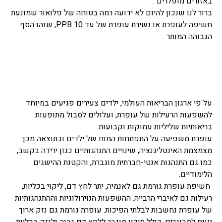
באזורים מופלרים .
ברור לנו שנכון להיום לא ידועה רמה בטוחה של פלואור שמונעת
חשיפה לעופרת או נשירת עופרת של עד 10
PPB
, שזהו הסף
הגבוהה המותר .
על פי ארגון הבריאות העולמי, ילדים צעירים פגיעים במיוחד
להשפעות הרעילות של עופרת, ועלולים לסבול מתופעות
בריאותיות שליליות עמוקות וקבועות.
עופרת משפיעה על התפתחות המוח של ילדים וכתוצאה מכך
מצמצמת האינטליגנציה, שינויים התנהגותיים כגון ירידה בקשב,
כמו גם התנהגות אנטי-חברתית מוגברת, והקטנת ההישגים
הלימודיים.
חשיפת עופרת גורמת גם לאנמיה, יתר לחץ דם, ליקוי בכליות,
רעילות גם לאיברי הרבייה. ההשפעות הנוירולוגיות וההתנהגותיות
של עופרת נחשבות לבלתי הפיכות. עופרת גורמת גם נזק ארוך
טווח למבוגרים, כולל סיכון מוגבר ללחץ דם גבוה ולנזק בכליות.