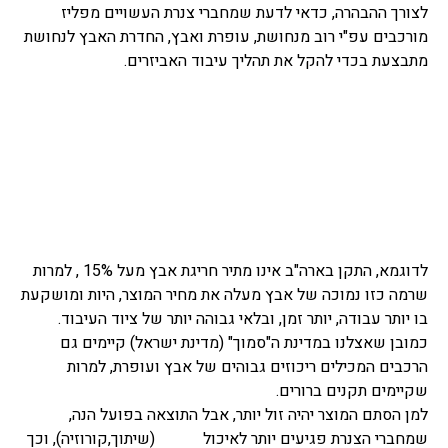
לצורך ההבהרה, כדאי לדעת שמחברי צנרת העשויים מפליז
מורכבים עפ"י רוב מנחושת, עופרת ואבץ, החדרת האבץ לנחושת
מתבצעת בכדי להקל את תהליך עיבוד האביזרים.
לדוגמא, התקן בארה"ב אינו מתיר חריגת אבץ מעל 15% , למרות
שרמה כזו נמוכה של אבץ מעלה את מחיר המוצר, היות ומושקעת
בו יותר עבודה, יותר זמן, ובלאי גבוהה יותר של ציוד העיבוד.
כמובן שאצלנו במדינת ה"סמוך" (מדינת ישראל) קיימים גם
הרכבים המכילים ריכוזים גבוהים של אבץ ועופרת, למרות
שקיימים תקנים ברורים.
למן הסתם המוצר יהיה זול יותר, אבל התוצאה בפועל הנה,
שמחברי הצנרת פגיעים יותר לאיכול (שיתוך,קורוזיה), וכך