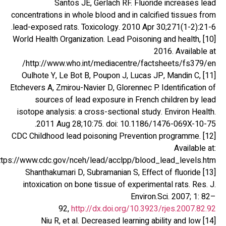
Santos JE, Gerlach RF. Fluoride increases lead
concentrations in whole blood and in calcified tissues from
lead-exposed rats. Toxicology. 2010 Apr 30;271(1-2):21-6.
[10] World Health Organization. Lead Poisoning and health,
2016. Available at
http://www.who.int/mediacentre/factsheets/fs379/en/
[11] Oulhote Y, Le Bot B, Poupon J, Lucas JP, Mandin C,
Etchevers A, Zmirou-Navier D, Glorennec P. Identification of
sources of lead exposure in French children by lead
isotope analysis: a cross-sectional study. Environ Health.
2011 Aug 28;10:75. doi: 10.1186/1476-069X-10-75.
[12] CDC Childhood lead poisoning Prevention programme.
Available at:
https://www.cdc.gov/nceh/lead/acclpp/blood_lead_levels.htm
[13] Shanthakumari D, Subramanian S, Effect of fluoride
intoxication on bone tissue of experimental rats. Res. J.
Environ.Sci. 2007; 1: 82–
92,
http://dx.doi.org/10.3923/rjes.2007.82.92
[14] Niu R, et al. Decreased learning ability and low