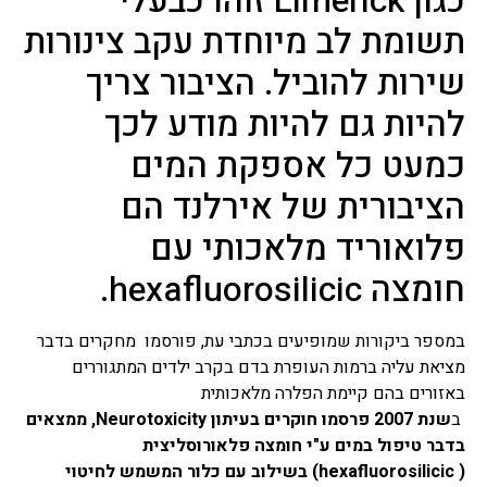
כגון
Limerick
זוהו כבעלי
תשומת לב מיוחדת עקב צינורות
שירות להוביל. הציבור צריך
להיות גם להיות מודע לכך
כמעט כל אספקת המים
הציבורית של אירלנד הם
פלואוריד מלאכותי עם
חומצה
hexafluorosilicic
.
במספר ביקורות שמופיעים בכתבי עת, פורסמו מחקרים בדבר
מציאת עליה ברמות העופרת בדם בקרב ילדים המתגוררים
באזורים בהם קיימת הפלרה מלאכותית
ב
שנת 2007 פרסמו חוקרים בעיתון
Neurotoxicity
, ממצאים
בדבר טיפול במים ע"י חומצה פלאורוסליצית
(
hexafluorosilicic
) בשילוב עם כלור המשמש לחיטוי