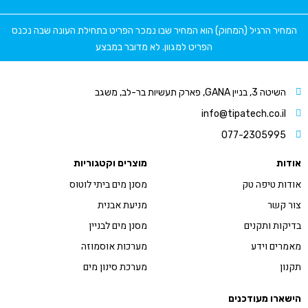
המחיר הרגיל (המחוק) הוא המחיר שבו נמכר הפריט בתחילת העונה שבה נכנס
הפריט למגוון. לא מדובר במבצע
השיטה 3, בניין GANA, פארק תעשיות בר-לב, משגב
info@tipatech.co.il
077-2305995
ודות
מוצרים וקטגוריות
ודות טיפה טק
מסנן מים ביתי לוטוס
ור קשר
מניעת אבנית
דיקות ותקנים
מסנן מים לבניין
אמרים וידע
מערכות אוסמוזה
קנון
מערכת סינון מים
ישארו מעודכנים