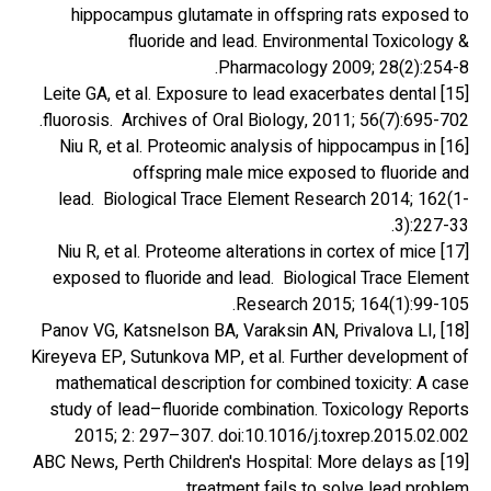
hippocampus glutamate in offspring rats exposed to
fluoride and lead. Environmental Toxicology &
Pharmacology 2009; 28(2):254-8.
[15] Leite GA, et al. Exposure to lead exacerbates dental
fluorosis. Archives of Oral Biology, 2011; 56(7):695-702.
[16] Niu R, et al. Proteomic analysis of hippocampus in
offspring male mice exposed to fluoride and
lead. Biological Trace Element Research 2014; 162(1-
3):227-33.
[17] Niu R, et al. Proteome alterations in cortex of mice
exposed to fluoride and lead. Biological Trace Element
Research 2015; 164(1):99-105.
[18] Panov VG, Katsnelson BA, Varaksin AN, Privalova LI,
Kireyeva EP, Sutunkova MP, et al. Further development of
mathematical description for combined toxicity: A case
study of lead–fluoride combination. Toxicology Reports
2015; 2: 297–307. doi:10.1016/j.toxrep.2015.02.002
[19] ABC News, Perth Children's Hospital: More delays as
treatment fails to solve lead problem