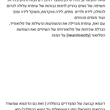
חשיפה של נשים בהריון לרמות גבוהות של עופרת עלולה לגרום
להפלה, לידת ולדים מתים, לידה מוקדמת, משקל לידה נמוך
ועוד מומים מגוונים.
עם זאת, עופרת מגדילה את ההשפעות הרעילות של פלואוריד,
הגדלת שכיחות של פלואורוזיס של השיניים ואת השפעת
הפלואור (
neurotoxicity
) על המוח.
דוגמא קבועה של המצדדים בהפלרה ( זאת גם הדוגמא שמשרד
הבריאות הישראלי נותן כששואלים על נושא ההפלרה) היא