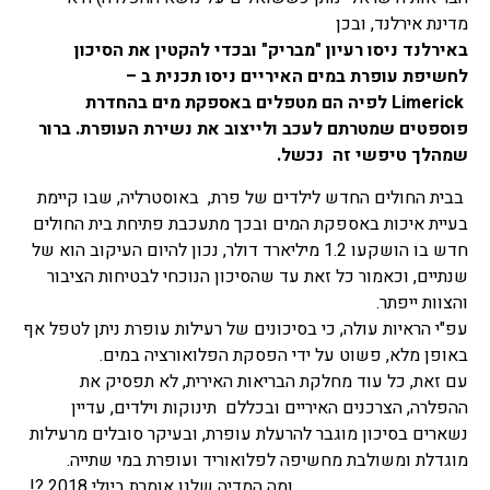
מדינת אירלנד, ובכן
באירלנד ניסו רעיון "מבריק" ובכדי להקטין את הסיכון
לחשיפת עופרת במים האיריים ניסו תכנית ב –
Limerick
לפיה הם מטפלים באספקת מים בהחדרת
פוספטים שמטרתם לעכב ולייצוב את נשירת העופרת. ברור
שמהלך טיפשי זה נכשל.
בבית החולים החדש לילדים של פרת, באוסטרליה, שבו קיימת
בעיית איכות באספקת המים ובכך מתעכבת פתיחת בית החולים
חדש בו הושקעו 1.2 מיליארד דולר, נכון להיום העיקוב הוא של
שנתיים, וכאמור כל זאת עד שהסיכון הנוכחי לבטיחות הציבור
והצוות ייפתר.
עפ"י הראיות עולה, כי בסיכונים של רעילות עופרת ניתן לטפל אף
באופן מלא, פשוט על ידי הפסקת הפלואורציה במים.
עם זאת, כל עוד מחלקת הבריאות האירית, לא תפסיק את
ההפלרה, הצרכנים האיריים ובכללם תינוקות וילדים, עדיין
נשארים בסיכון מוגבר להרעלת עופרת, ובעיקר סובלים מרעילות
מוגדלת ומשולבת מחשיפה לפלואוריד ועופרת במי שתייה.
ומה המדיה שלנו אומרת ביולי 2018 ?!