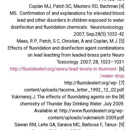
[4] Coplan MJ, Patch SC, Masters RD, Bachman
MS. Confirmation of and explanations for elevated blood
lead and other disorders in children exposed to water
disinfection and fluoridation chemicals. Neurotoxicology.
2007; Sep;28(5):1032-42.
[5] Maas, R P, Patch, S C, Christian, A and Coplan, M J.
Effects of fluoridation and disinfection agent combinations
on lead leaching from leaded-brass parts Neuro
Toxicology. 2007; 28, 1023–1031
http://fluoridealert.org/news/lead-levels-in-thurmont-
[6]
water-drop/
[7] http://fluoridealert.org/wp-
content/uploads/tacoma_letter_1992_12_02.pdf
[8] Vukmanicj J. The effects of fluoridating agents on the
chemistry of Thunder Bay Drinking Water. July 2009.
Available at: http://www.fluoridealert.org/wp-
content/uploads/vukmanich-2009.pdf
[9] Sawan RM, Leite GA, Saraiva MC, Barbosa F, Tanus-