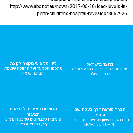
http://www.abc.net.au/news/2017-06-30/lead-levels-in-
perth-childrens-hospital-revealed/8667926
ליווי מקצועי מקצה לקצה
מיוצר בישראל
מתכנון והטמעה ועד תחזוקה שוטפת
חדשנות כחול-לבן שנבחרה והוכרה
ותמיכה מלאה
ברחבי העולם
מחויבות לאיכות ולבריאות
חברה פורצת דרך בעלת שם
הציבור
עולמי
פתרונות טכנולוגיים שמבטיחים מים
זוכת מקום ראשון פעמיים בתחרות ה-
נקיים, בטוחים ובריאים
TOP 10 של ה-EPA