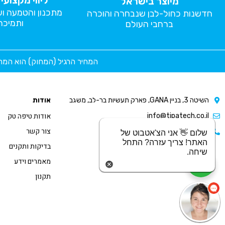
ליווי מקצוע
מיוצר בישראל
מתכנון והטמעה ו
חדשנות כחול-לבן שנבחרה והוכרה
ותמיכה
ברחבי העולם
המחיר הרגיל (המחוק) הוא המח
השיטה 3, בניין GANA, פארק תעשיות בר-לב, משגב
אודות
אודות טיפה טק
info@tipatech.co.il
צור קשר
077-2305995
שלום 👋 אני הצ'אטבוט של
האתר! צריך עזרה? התחל
בדיקות ותקנים
שיחה.
מאמרים וידע
צריכים עזרה?
בואו נדבר
תקנון