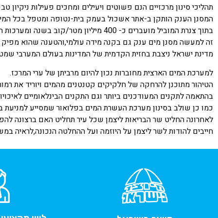
תהליכי סינון מרכזיים הנם פשוטים ויעילים ומחכים פעילות ניקיון ט
המסנן הענק הותקן ב-אתר אשכול בעמק בית-נטופה ומטפל בכל המים
בתוך צנרת המוביל מועברים כ- 400 מיליון מטר/קוב בשנה ומערכות המסננות החדישות תסננה כ- 1,800,000 קוב מידי יום .
זה למעשה מסנן מים ענק גם בקנה מידה עולמי,והטענה שהוא מפיק מ
מדינת ישראל ניצבת בחזית הקדמית של המדינות בעולם המערבי שמטפל
למערכת המים הארצית מחוברות נכון להיום מרביתן של ערי המרכז.
הטיהור מתוכנן להרחקה של חלקיקים קטנטנים מהמים ויוריד את רמות ה-NTU כלומר רמות העכירות שב
בהתאמה לתקנים המעודכנים ביותר וגם התקנים הבינלאומיים לאיכויות מ
כמו כן שולב בסינון מערכת העשרת המים בפלואור שמסייע למניעת ב
לאחרונה החליט שר הבריאות ליצמן שכל עיר תחליט האם ברצונה להפל
חייבים להודות לשר ליצמן על היוזמה ועל ההחלטה הנכונה,לראיה במש