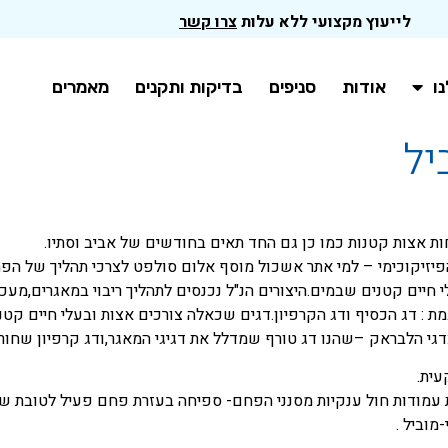
לייעוץ מקצועי ללא עלות
צרו קשר
ו
אודות
סניפים
בדיקות ותקנים
מאמרים
יל
ת אצות קטנות כמו כן גם החד תאים בחודשים של אביב וסתיו.
 הפיזיקוכימי – למי אתר אשכול מוסף אלום סולפט לצרכי תהליך של ה
לי חיים קטנים שבמים.היצורים הנ"ל נכנסים לתהליך ריבוי במאגרים,מעכ
וגמת : דג הכסיף ודג הקרפיון.דגים שכאלה צורכים אצות ובעלי חיים
:דגי הלבראק –שהנו דג טורף שמדלל את דגיגי המאגר,ודג קרפיון שחור
עית.
רת עמודות חול ענקיות מסנני הפחם- ספיחה בעזרת פחם פעיל לטובת שי