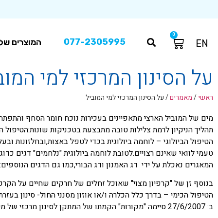
0
077-2305995
המוצרים שלנ
EN
על הסינון המרכזי למי המוב
ראשי
/
מאמרים
/
על הסינון המרכזי למי המוביל
מים של המוביל הארצי מתאפיינים בעכירות נוכח חומר הסחף והתפתחו
תהליך הניקיון לרמת צלילות טובה מתבצעת בטכניקות שונות:הטיפול
הטיפול הביולוגי – לוחמה ביולוגית בכדי לטפל באצות,ובחלזונות ובע
טעמי לוואי שאינם רצויים.לטובת לוחמה ביולוגית "נלחמים" דגים כד
המאגרים נאכלת על ידי דג האמנון ודג הבורי,כמו גם הדגים הנוספים
בנוסף זן של "קרפיון מצוי" שאוכל זחלים של חרקים שחיים על הקרק
הטיפול הכימי – בדרך כלל הכלרה ו/או אוזון מסנני החול- סינון בעז
ב: 27/6/2007 סיימה "מקורות" הקמתו של המתקן לסינון מרכזי של מי-מוביל .