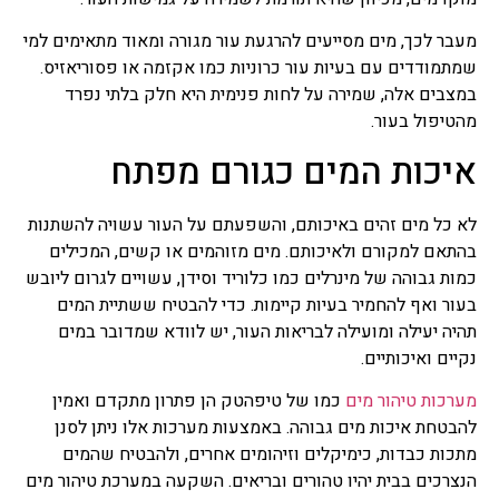
מעבר לכך, מים מסייעים להרגעת עור מגורה ומאוד מתאימים למי
שמתמודדים עם בעיות עור כרוניות כמו אקזמה או פסוריאזיס.
במצבים אלה, שמירה על לחות פנימית היא חלק בלתי נפרד
מהטיפול בעור.
איכות המים כגורם מפתח
לא כל מים זהים באיכותם, והשפעתם על העור עשויה להשתנות
בהתאם למקורם ולאיכותם. מים מזוהמים או קשים, המכילים
כמות גבוהה של מינרלים כמו כלוריד וסידן, עשויים לגרום ליובש
בעור ואף להחמיר בעיות קיימות. כדי להבטיח ששתיית המים
תהיה יעילה ומועילה לבריאות העור, יש לוודא שמדובר במים
נקיים ואיכותיים.
מערכות טיהור מים
כמו של טיפהטק הן פתרון מתקדם ואמין
להבטחת איכות מים גבוהה. באמצעות מערכות אלו ניתן לסנן
מתכות כבדות, כימיקלים וזיהומים אחרים, ולהבטיח שהמים
הנצרכים בבית יהיו טהורים ובריאים. השקעה במערכת טיהור מים