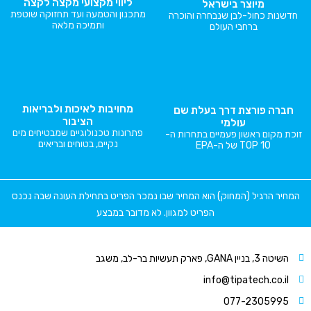
ליווי מקצועי מקצה לקצה
מיוצר בישראל
מתכנון והטמעה ועד תחזוקה שוטפת
חדשנות כחול-לבן שנבחרה והוכרה
ותמיכה מלאה
ברחבי העולם
מחויבות לאיכות ולבריאות
חברה פורצת דרך בעלת שם
הציבור
עולמי
פתרונות טכנולוגיים שמבטיחים מים
זוכת מקום ראשון פעמיים בתחרות ה-
נקיים, בטוחים ובריאים
TOP 10 של ה-EPA
המחיר הרגיל (המחוק) הוא המחיר שבו נמכר הפריט בתחילת העונה שבה נכנס
הפריט למגוון. לא מדובר במבצע
השיטה 3, בניין GANA, פארק תעשיות בר-לב, משגב
info@tipatech.co.il
077-2305995