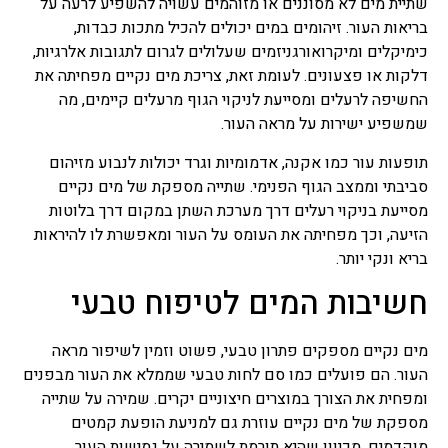
שתיית מים לא מסוננים או מזוהמים עשויה להשפיע לרעה על
בריאות העור. זיהומים במים יכולים להכיל מתכות כבדות,
כימיקלים ומיקרואורגניזמים שעלולים לגרום לתגובות אלרגיות,
דלקות או פצעונים. לעומת זאת, צריכת מים נקיים מפחיתה את
החשיפה לרעלים ומסייעת לניקוי הגוף מרעלים קיימים, מה
שמשפיע ישירות על מראה העור.
תופעות עור כמו אקנה, אדמומיות וגרד יכולות לנבוע מזיהום
סביבתי וממצב הגוף הפנימי. שתייה מספקת של מים נקיים
מסייעת בניקוי רעלים דרך מערכת השתן במקום דרך בלוטות
הזיעה, וכך מפחיתה את העומס על העור ומאפשרת לו להיראות
בריא ונקי יותר.
חשיבות המים לטיפוח טבעי
מים נקיים מספקים פתרון טבעי, פשוט וזמין לשיפור מראה
העור. הם פועלים כמו סם לחות טבעי שממלא את העור מבפנים
ומפחית את הצורך במוצרים חיצוניים יקרים. שמירה על שתייה
מספקת של מים נקיים עוזרת גם למניעת הופעת קמטים
מוקדמים, מכיוון שהיא תורמת לשמירה על גמישות העור.