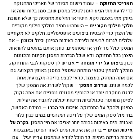
תאריכי תחזוקה
– שמור רישום מסודר של תאריכי התחזוקה
כדי לדעת מתי הגיע הזמן לטפל במסנן שוב. סמן בלוח שנה או
ביומן מתי ביצעת ניקוי, חיטוי או החלפת מחסנית כך שלא תשכח.
חלקי חילוף מקוריים
– השתמש תמיד בחלקי חילוף מקוריים
של היצרן כדי להבטיח ביצועים אופטימליים. חלקים לא מקוריים
עלולים לגרום לבעיות ולירידה באיכות הסינון.
כיול וכוונון
– אם
המסנן כולל מד לחץ או שסתומים, כוונן אותם בהתאם להוראות
היצרן בכל תחזוקה. ודא שכל הגדרות המסנן תקינות ומכוונות
נכון.
ביצוע על ידי מומחה
– אם יש לך ספקות לגבי התחזוקה,
מומלץ להזמין טכנאי מומחה שיטפל במסנן באופן מקצועי. גם
אם אתה מתחזק בעצמך, כדאי לבצע בדיקה מקצועית אחת
לכמה שנים.
שדרוג המסנן
– שקול לשדרג את המסנן שלך
לדגם מתקדם יותר או להוסיף מסננים נוספים אם אתה זקוק
לסינון משופר. טכנולוגיות חדשות יכולות להגביר את יעילות
הסינון ולהקל על התחזוקה.
איכות מי הברז
– במידת האפשר,
ברר מול ספק המים שלך על ריכוז המזהמים במים כגון כלור
ואבנית. מים באיכות גבוהה יותר יאריכו את חיי המסנן.
בקרה על
איכות המים
– בדוק את איכות המים לאחר הסינון באמצעות
ערכות בדיקה ביתיות. כך תוכל לוודא שהמסנן עדיין יעיל. עם