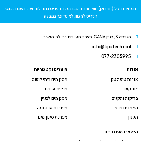
המחיר הרגיל (המחוק) הוא המחיר שבו נמכר הפריט בתחילת העונה שבה נכנס
הפריט למגוון. לא מדובר במבצע
השיטה 3, בניין GANA, פארק תעשיות בר-לב, משגב
info@tipatech.co.il
077-2305995
אודות
מוצרים וקטגוריות
אודות טיפה טק
מסנן מים ביתי לוטוס
צור קשר
מניעת אבנית
בדיקות ותקנים
מסנן מים לבניין
מאמרים וידע
מערכות אוסמוזה
תקנון
מערכת סינון מים
הישארו מעודכנים