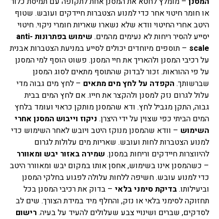
המסנן
– מומלץ לחטא את המסנן אחת לתקופה עם תמיסת כלור
או חומר חיטוי אחר כדי למנוע הצטברות חיידקים ועובש. שטוף
היטב אחרי החיטוי וודא שלא נשארו שאריות חומרי ניקוי. חיטוי
יסייע להסיר ריחות לא נעימים מהמים.
שימוש בפתרונות anti-
scale
– תוספים מיוחדים יכולים לסייע במניעת הצטברות אבנית
על רכיבי המסנן ולהאריך את חיי המסנן. פשוט הוסף למי המסנן
על פי ההוראות. זכור לבדוק שהתוסף מתאים לסוג המסנן
שברשותך.
הקפדה על לחץ מים מתאים
– לחץ מים גבוה מדי
עלול לגרום נזק למסנן ולהקצר את חייו. אם לחץ המים בבית
גבוה, התקן מגביל לחץ. ודא שהמסנן מותקן כראוי ועומד בלחץ
המים הביתי כפי שצוין על ידי היצרן.
ניקוז וייבוש המסנן אחרי
השימוש
– וודא שהמסנן מנוקז היטב ויובש לאחר השימוש כדי
למנוע הצטברות לחות ועובש. שאריות מים עלולות לגרום
להיווצרות חיידקים וריחות במסנן.
שמירה באזור יבש ומאוורר
– כשהמסנן אינו בשימוש, אחסן אותו במקום יבש ומאוורר היטב
כדי למנוע עובש. חשיפה ללחות עלולה לפגוע בחלקי המסנן
וביעילותו.
בדיקת סימני בלאי
– בדוק את רכיבי המסנן בכל
תחזוקה לסימני בלאי או נזק, והחלף מיד במידת הצורך. שים לב
לסדקים, שברים ושינויי צבע שעלולים להעיד על בעיה.
רישום