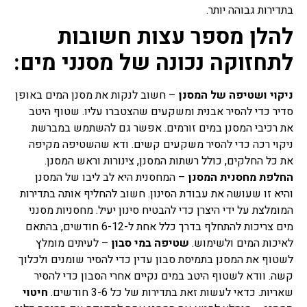
בתדירות גבוהה יותר.
להלן מספר עצות חשובות
לתחזוקה נכונה של מסנני מים
:
ניקוי ושטיפה של המסנן
– חשוב לנקות את מסנן המים באופן
סדיר כדי להסיר אבנית ומשקעים שהצטברו עליו. שטוף היטב
את רכיבי המסנן במים זורמים. אפשר גם להשתמש במברשת
ניקוי רכה כדי להסיר משקעים קשים. ודא שהשטיפה מקיפה
את כל החלקים, כולל רשתות המסנן, צינורות וראש המסנן.
החלפת מחסנית המסנן
– המחסנית היא לב ליבו של המסנן
והיא זו שעושה את עבודת הסינון. חשוב להחליף אותה בתדירות
המומלצת על ידי היצרן כדי להבטיח סינון יעיל. מחסניות מסנני
מים צריכות להתחלף בדרך כלל אחת ל-6-12 חודשים, בהתאם
לאיכות המים ולשימוש.
שטיפה במי סבון
– לעיתים מומלץ
לשטוף את המסנן בתמיסת סבון עדין כדי להסיר שומנים ולכלוך
קשה. וודא לשטוף היטב במים נקיים אחרי הסבון כדי להסיר
שאריות. כדאי לעשות זאת בתדירות של כל 3-6 חודשים.
חיטוי