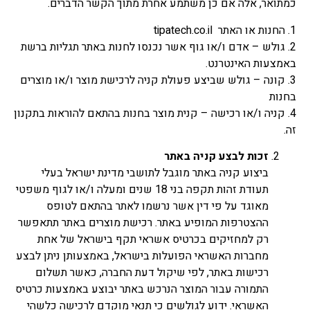
כמתואר, אלה אם כן משתמע אחרת מתוך הקשר הדברים.
1. החנות או האתר tipatech.co.il
2. גולש – אדם ו/או גוף אשר נכנסו לחנות באתר תגליות ברשת
באמצעות האינטרנט.
3. קונה – גולש שביצע פעולת קניה לרכישת מוצר ו/או מוצרים
בחנות
4. קניה ו/או רכישה – קנית מוצר בחנות בהתאם להוראות בתקנון
זה.
זכות לבצע קניה באתר
ביצוע קניה באתר מוגבל לתושבי מדינת ישראל בעלי
תעודת זהות תקפה בני 18 שנים ומעלה ו/או לגוף משפטי
מאוגד על פי דין אשר נרשמו לאתר בהתאם לטופס
ההצטרפות המופיע באתר. רכישת מוצרים באתר תתאפשר
רק למחזיקים בכרטיס אשראי תקף בישראל של אחת
מחברות האשראי הפועלות בישראל, באמצעותן ניתן לבצע
רכישות באתר, לפי שיקול דעת החברה, כאשר תשלום
התמורה עבור המוצר הנרכש באתר יבוצע באמצעות כרטיס
האשראי. ידוע לגולשים כי תנאי מוקדם לרכישה כלשהי