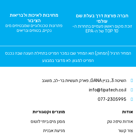
מחויבות לאיכות ולבריאות
חברה פורצת דרך בעלת שם
הציבור
עולמי
פתרונות טכנולוגיים שמבטיחים מים
זוכת מקום ראשון פעמיים בתחרות ה-
נקיים, בטוחים ובריאים
TOP 10 של ה-EPA
המחיר הרגיל (המחוק) הוא המחיר שבו נמכר הפריט בתחילת העונה שבה נכנס
הפריט למגוון. לא מדובר במבצע
השיטה 3, בניין GANA, פארק תעשיות בר-לב, משגב
info@tipatech.co.il
077-2305995
אודות
מוצרים וקטגוריות
אודות טיפה טק
מסנן מים ביתי לוטוס
צור קשר
מניעת אבנית