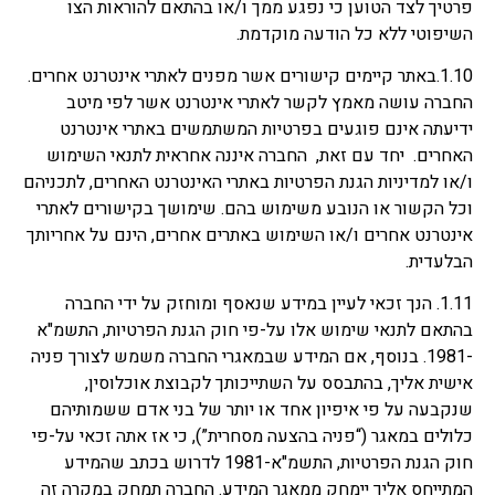
פרטיך לצד הטוען כי נפגע ממך ו/או בהתאם להוראות הצו
השיפוטי ללא כל הודעה מוקדמת.
1.10.באתר קיימים קישורים אשר מפנים לאתרי אינטרנט אחרים.
החברה עושה מאמץ לקשר לאתרי אינטרנט אשר לפי מיטב
ידיעתה אינם פוגעים בפרטיות המשתמשים באתרי אינטרנט
האחרים. יחד עם זאת, החברה איננה אחראית לתנאי השימוש
ו/או למדיניות הגנת הפרטיות באתרי האינטרנט האחרים, לתכניהם
וכל הקשור או הנובע משימוש בהם. שימושך בקישורים לאתרי
אינטרנט אחרים ו/או השימוש באתרים אחרים, הינם על אחריותך
הבלעדית.
1.11. הנך זכאי לעיין במידע שנאסף ומוחזק על ידי החברה
בהתאם לתנאי שימוש אלו על-פי חוק הגנת הפרטיות, התשמ"א
-1981. בנוסף, אם המידע שבמאגרי החברה משמש לצורך פניה
אישית אליך, בהתבסס על השתייכותך לקבוצת אוכלוסין,
שנקבעה על פי איפיון אחד או יותר של בני אדם ששמותיהם
כלולים במאגר (“פניה בהצעה מסחרית”), כי אז אתה זכאי על-פי
חוק הגנת הפרטיות, התשמ"א-1981 לדרוש בכתב שהמידע
המתייחס אליך יימחק ממאגר המידע. החברה תמחק במקרה זה