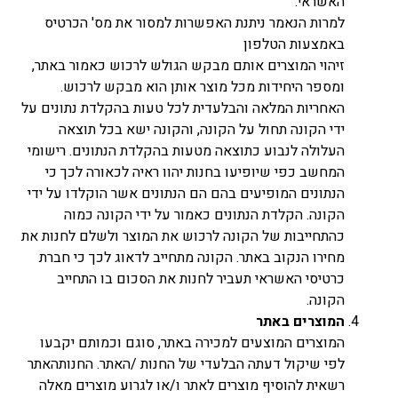
האשראי.
למרות הנאמר ניתנת האפשרות למסור את מס' הכרטיס
באמצעות הטלפון
זיהוי המוצרים אותם מבקש הגולש לרכוש כאמור באתר,
ומספר היחידות מכל מוצר אותן הוא מבקש לרכוש.
האחריות המלאה והבלעדית לכל טעות בהקלדת נתונים על
ידי הקונה תחול על הקונה, והקונה ישא בכל תוצאה
העלולה לנבוע כתוצאה מטעות בהקלדת הנתונים. רישומי
המחשב כפי שיופיעו בחנות יהוו ראיה לכאורה לכך כי
הנתונים המופיעים בהם הם הנתונים אשר הוקלדו על ידי
הקונה. הקלדת הנתונים כאמור על ידי הקונה כמוה
כהתחייבות של הקונה לרכוש את המוצר ולשלם לחנות את
מחירו הנקוב באתר. הקונה מתחייב לדאוג לכך כי חברת
כרטיסי האשראי תעביר לחנות את הסכום בו התחייב
הקונה.
המוצרים באתר
המוצרים המוצעים למכירה באתר, סוגם וכמותם יקבעו
לפי שיקול דעתה הבלעדי של החנות /האתר. החנותהאתר
רשאית להוסיף מוצרים לאתר ו/או לגרוע מוצרים מאלה