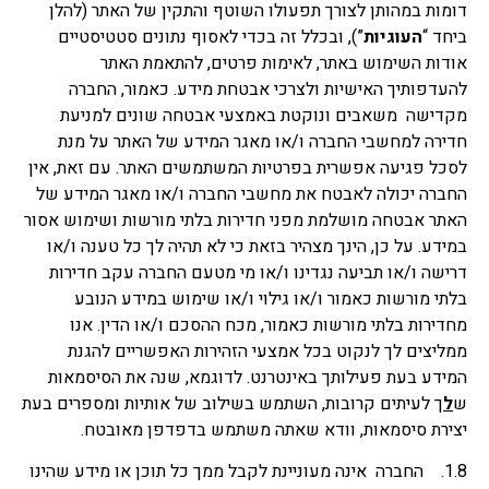
דומות במהותן לצורך תפעולו השוטף והתקין של האתר (להלן
ביחד “
העוגיות
”), ובכלל זה בכדי לאסוף נתונים סטטיסטיים
אודות השימוש באתר, לאימות פרטים, להתאמת האתר
להעדפותיך האישיות ולצרכי אבטחת מידע. כאמור, החברה
מקדישה משאבים ונוקטת באמצעי אבטחה שונים למניעת
חדירה למחשבי החברה ו/או מאגר המידע של האתר על מנת
לסכל פגיעה אפשרית בפרטיות המשתמשים האתר. עם זאת, אין
החברה יכולה לאבטח את מחשבי החברה ו/או מאגר המידע של
האתר אבטחה מושלמת מפני חדירות בלתי מורשות ושימוש אסור
במידע. על כן, הינך מצהיר בזאת כי לא תהיה לך כל טענה ו/או
דרישה ו/או תביעה נגדינו ו/או מי מטעם החברה עקב חדירות
בלתי מורשות כאמור ו/או גילוי ו/או שימוש במידע הנובע
מחדירות בלתי מורשות כאמור, מכח ההסכם ו/או הדין. אנו
ממליצים לך לנקוט בכל אמצעי הזהירות האפשריים להגנת
המידע בעת פעילותך באינטרנט. לדוגמא, שנה את הסיסמאות
ש
ל
ך לעיתים קרובות, השתמש בשילוב של אותיות ומספרים בעת
יצירת סיסמאות, וודא שאתה משתמש בדפדפן מאובטח.
1.8. החברה אינה מעוניינת לקבל ממך כל תוכן או מידע שהינו