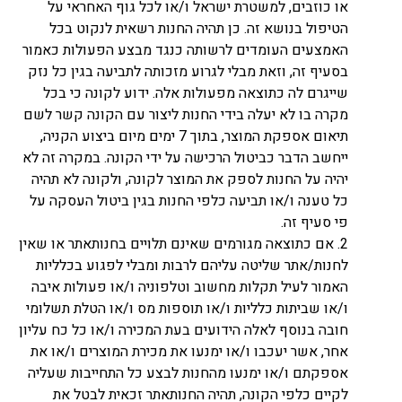
או כוזבים, למשטרת ישראל ו/או לכל גוף האחראי על
הטיפול בנושא זה. כן תהיה החנות רשאית לנקוט בכל
האמצעים העומדים לרשותה כנגד מבצע הפעולות כאמור
בסעיף זה, וזאת מבלי לגרוע מזכותה לתביעה בגין כל נזק
שייגרם לה כתוצאה מפעולות אלה. ידוע לקונה כי בכל
מקרה בו לא יעלה בידי החנות ליצור עם הקונה קשר לשם
תיאום אספקת המוצר, בתוך 7 ימים מיום ביצוע הקניה,
ייחשב הדבר כביטול הרכישה על ידי הקונה. במקרה זה לא
יהיה על החנות לספק את המוצר לקונה, ולקונה לא תהיה
כל טענה ו/או תביעה כלפי החנות בגין ביטול העסקה על
פי סעיף זה.
2. אם כתוצאה מגורמים שאינם תלויים בחנותאתר או שאין
לחנות/אתר שליטה עליהם לרבות ומבלי לפגוע בכלליות
האמור לעיל תקלות מחשוב וטלפוניה ו/או פעולות איבה
ו/או שביתות כלליות ו/או תוספות מס ו/או הטלת תשלומי
חובה בנוסף לאלה הידועים בעת המכירה ו/או כל כח עליון
אחר, אשר יעכבו ו/או ימנעו את מכירת המוצרים ו/או את
אספקתם ו/או ימנעו מהחנות לבצע כל התחייבות שעליה
לקיים כלפי הקונה, תהיה החנותאתר זכאית לבטל את