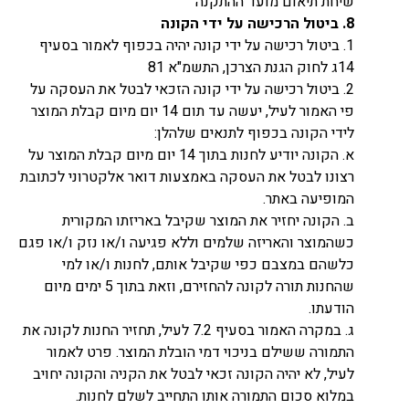
שיחת תיאום מועד ההתקנה
8.
ביטול הרכישה על ידי הקונה
1. ביטול רכישה על ידי קונה יהיה בכפוף לאמור בסעיף
14ג לחוק הגנת הצרכן, התשמ"א 81
2. ביטול רכישה על ידי קונה הזכאי לבטל את העסקה על
פי האמור לעיל, יעשה עד תום 14 יום מיום קבלת המוצר
לידי הקונה בכפוף לתנאים שלהלן:
א. הקונה יודיע לחנות בתוך 14 יום מיום קבלת המוצר על
רצונו לבטל את העסקה באמצעות דואר אלקטרוני לכתובת
המופיעה באתר.
ב. הקונה יחזיר את המוצר שקיבל באריזתו המקורית
כשהמוצר והאריזה שלמים וללא פגיעה ו/או נזק ו/או פגם
כלשהם במצבם כפי שקיבל אותם, לחנות ו/או למי
שהחנות תורה לקונה להחזירם, וזאת בתוך 5 ימים מיום
הודעתו.
ג. במקרה האמור בסעיף 7.2 לעיל, תחזיר החנות לקונה את
התמורה ששילם בניכוי דמי הובלת המוצר. פרט לאמור
לעיל, לא יהיה הקונה זכאי לבטל את הקניה והקונה יחויב
במלוא סכום התמורה אותו התחייב לשלם לחנות.