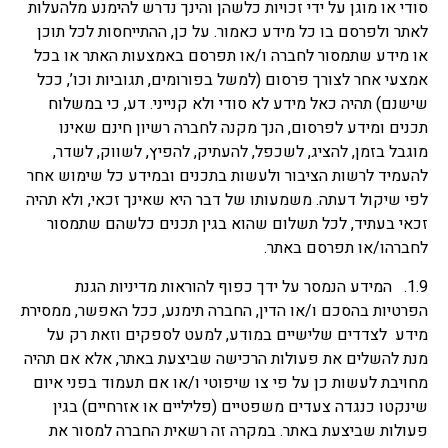
סודי או מוגן על ידי זכויות כלשהן והינך נדרש להימנע מלהעלות
לאתר ולפרסם בו כל מידע כאמור. על כן, ההתייחסות לכל תוכן
או מידע שתמסור לחברה ו/או תפרסם באמצעות האתר או בכל
אמצעי אחר לצורך פרסום (למשל בפורומים, תגוביות וכו’, ככל
שישנם) תהיה כאל מידע לא סודי ולא קנייני. דע, כי במשלוח
תכנים ומידע לפרסום, הנך מקנה לחברה רשיון חינם שאינו
מוגבל בזמן, להציג, לשכפל, להעתיק, להפיץ, לשווק, לשדר,
להעמיד לרשות הציבור ולעשות בתכנים ובמידע כל שימוש אחר
לפי שיקול דעתה. משמעותו של דבר היא שאינך זכאי, ולא תהיה
זכאי בעתיד, לכל תשלום שהוא בגין תכנים כלשהם שתמסור
לחברהו/או תפרסם באתר.
1.9. המידע הנמסר על ידך כפוף להוראות מדיניות הגנת
הפרטיות בהסכם ו/או הדין, החברה תימנע, ככל האפשר, ממסירת
מידע לצדדים שלישיים במודע, למעט לספקים וזאת רק על
מנת להשלים את פעולות הרכישה שביצעת באתר, אלא אם תהיה
מחויבת לעשות כן על פי צו שיפוטי ו/או אם תעמוד בפני איום
שינקטו כנגדה צעדים משפטיים (פליליים או אזרחיים) בגין
פעולות שביצעת באתר. במקרה זה רשאית החברה למסור את