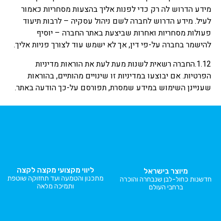
מידע הדרוש לה רק כדי לפנות אליך בהצעות מסחריות כאמור
לעיל. מידע הדרוש לחברה לשם ניהול עסקיה – לרבות תיעוד
פעולות מסחריות ואחרות שביצעת באתר החברה – יוסיף
להישמר בחברה על-פי דין, אך לא ישמש עוד לצורך פניות אליך.
1.12.החברה רשאית לשנות מעת לעת את הוראות מדיניות
הפרטיות. אם יבוצעו במדיניות זו שינויים מהותיים, בהוראות
שעניינן השימוש במידע שמסרת, תפורסם על-כך הודעה באתר.
ליווי מקצועי מקצה לקצה
מיוצר בישראל
מתכנון והטמעה ועד תחזוקה שוטפת
חדשנות כחול-לבן שנבחרה והוכרה
ותמיכה מלאה
ברחבי העולם