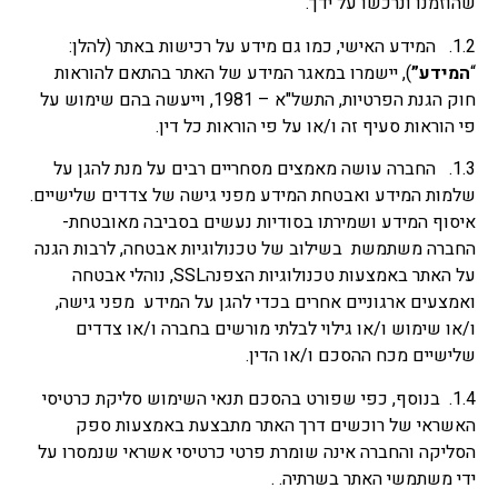
שהוזמנו ונרכשו על ידך.
1.2. המידע האישי, כמו גם מידע על רכישות באתר (להלן:
“
המידע
”
), יישמרו במאגר המידע של האתר בהתאם להוראות
חוק הגנת הפרטיות, התשל"א – 1981, וייעשה בהם שימוש על
פי הוראות סעיף זה ו/או על פי הוראות כל דין.
1.3. החברה עושה מאמצים מסחריים רבים על מנת להגן על
שלמות המידע ואבטחת המידע מפני גישה של צדדים שלישיים.
איסוף המידע ושמירתו בסודיות נעשים בסביבה מאובטחת-
החברה משתמשת בשילוב של טכנולוגיות אבטחה, לרבות הגנה
על האתר באמצעות טכנולוגיות הצפנהSSL, נוהלי אבטחה
ואמצעים ארגוניים אחרים בכדי להגן על המידע מפני גישה,
ו/או שימוש ו/או גילוי לבלתי מורשים בחברה ו/או צדדים
שלישיים מכח ההסכם ו/או הדין.
1.4. בנוסף, כפי שפורט בהסכם תנאי השימוש סליקת כרטיסי
האשראי של רוכשים דרך האתר מתבצעת באמצעות ספק
הסליקה והחברה אינה שומרת פרטי כרטיסי אשראי שנמסרו על
ידי משתמשי האתר בשרתיה. .