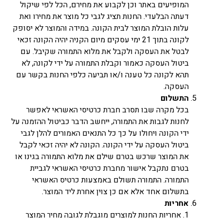
המופיעים באתר וכן לקבוע את מחירם, הכל לפי שיקול
דעתה הבלעדי. החנות תציג לגבי כל מוצר את מחירו ואת
עלות הובלת המוצר לבית הקונה. במידה והמוצר לא יסופק
לקונה בתוך 21 ימי עסקים מיום הקניה יהיה הקונה זכאי
לבטל את העסקה ולקבל את מלוא התמורה שקיבל. עם
ביטול העסקה כאמור וקבלת התמורה על ידי לקונה, לא
תהא לקונה כל טענה ו/או תביעה כלפי החנות בקשר עם
העסקה.
התשלום
בכל מקרה שבו תסרב חברת כרטיסי האשראי לאפשר
לחנות לגבות את התמורה, ייחשב הדבר כביטול ההזמנה על
ידי הקונה ויחולו על כך כל התנאים האמורים להלן לגבי
ביטול העסקה על ידי הקונה. הקונה לא יהיה זכאי לקבל
את המוצר שרכש בטרם שילם את מלוא התמורה בגינו או
בטרם נתקבל אישור מחברת כרטיסי האשראי לגביית
התמורה. התמורה תשולם באמצעות כרטיס האשראי
בתשלום אחד אלא אם כן צוין אחרת ליד המוצר.
אחריות
1. אחריות החנות למוצרים מוגבלת לגובה מחיר המוצר