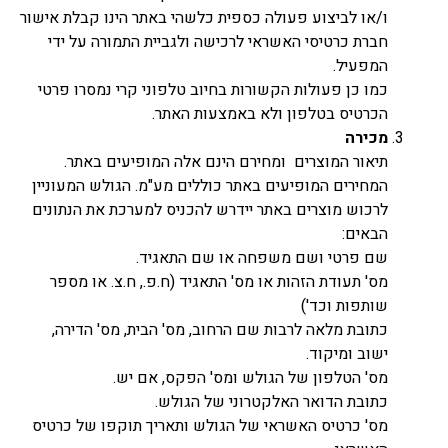
ו/או לביצוע פעולה כספית כלשהי באתר הינו קבלת אישור
חברת כרטיסי האשראי לרכישה ולגביית התמורה על ידי
המפעיל.
כמו כן פעולות הקשורות בחיוב טלפוני קרי נמסרו פרטי
הכרטיס בטלפון ולא באמצעות האתר.
מכירה
תיאור המוצרים ומחירם הינם אלה המופיעים באתר.
המחירים המופיעים באתר כוללים מע"מ. הגולש המעוניין
לרכוש מוצרים באתר יידרש להכניס למערכת את הנתונים
הבאים:
שם פרטי ושם משפחה או שם התאגיד.
מס' תעודת הזהות או מס' התאגיד (ח.פ., ח.צ. או מספר
שותפות וכד')
כתובת מלאה לרבות שם הרחוב, מס' הבית, מס' הדירה,
ישוב ומיקוד.
מס' הטלפון של הגולש ומס' הפקס, אם יש.
כתובת הדואר האלקטרוני של הגולש.
מס' כרטיס האשראי של הגולש ותאריך תוקפו של כרטיס