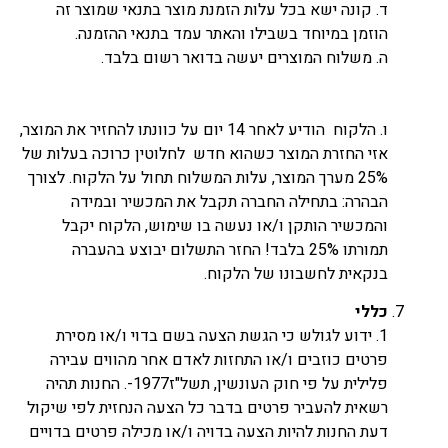
ד. קונה ישא בכל עלות הזמנת מוצר בתנאי שמוצר זה
הוזמן במיוחד בשבילו והאתר עמד בתנאי ההזמנה.
ה. משלוח המוצרים יעשה בדואר רשום בלבד.
ו. הלקוח הודיע לאחר 14 יום על כוונתו להחזיר את המוצר,
אזי החזרת המוצר כשהוא חדש לחלוטין כרוכה בעלות של
25% מערך המוצר, עלות המשלוח תחול על הלקוח. לצורך
הבהרה: בתחילה החברה תקבל את המכשיר ובמידה
והמכשיר הותקן ו/או נעשה בו שימוש, הלקוח יקבל
תמורתו 25% בלבד! החזר התשלום יבוצע בהעברה
בנקאית לחשבונו של הלקוח.
כללי
1. ידוע לגולש כי הגשת הצעה בשם בדוי ו/או מסירת
פרטים כוזבים ו/או התחזות לאדם אחר מהווים עבירה
פלילית על פי חוק העונשין, תשל"ז1977-. החנות תהיה
רשאית להעביר פרטים בדבר כל הצעה הנחזית לפי שיקול
דעת החנות להיות הצעה בדויה ו/או מכילה פרטים בדויים