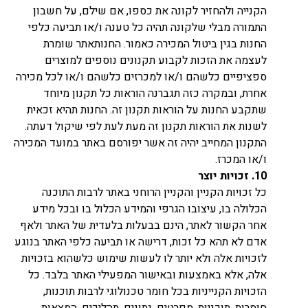
הקנייה ולהחזיר לקונה את כספו, אם שילם, על חשבון
התמורה מבלי שלקונה תהיה כל טענה ו/או תביעה כלפי
החנות בגין ביטול המכירה כאמור. החנותאתר שומרת
לעצמה את הזכות לקבוע תקנונים נוספים למוצרים
ספציפיים כלשהם ו/או למכרזים כלשהם ו/או לכל מכירה
אחרת, ובמקרה כזה תגברנה הוראות כל תקנון מיוחד
שתקבע החנות על הוראות תקנון זה. החנות תהיא זכאית
לשנות את הוראות תקנון זה מעת לעת לפי שיקול דעתה.
התקנון המחייב יהיה זה אשר יפורסם באתר במועד המכירה
ו/או המכרז.
10.
זכויות יוצר
כל זכויות הקניין והקניין הרוחני באתר לרבות התוכנה
הכלולה בו, עיצובו הגרפי והמידע הכלול בו ובכל מידע
אחר הקשור לאתר, הינם בבעלות בלעדית של האתר ולאף
אדם לא תהא כל זכות, דרישה או תביעה כלפי האתר בנוגע
לזכויות אלה ולא יותר לו לעשות שימוש כלשהוא בזכויות
אלה, אלא באמצעות ובאישור המפעילי האתר בלבד. כל
הזכויות הקנייניות בכל חומר טכנולוגי לרבות תוכנות,