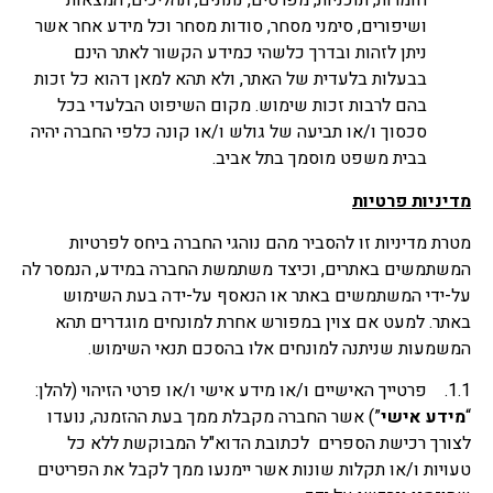
חומרות, תוכניות, מפרטים, נתונים, תהליכים, המצאות
ושיפורים, סימני מסחר, סודות מסחר וכל מידע אחר אשר
ניתן לזהות ובדרך כלשהי כמידע הקשור לאתר הינם
בבעלות בלעדית של האתר, ולא תהא למאן דהוא כל זכות
בהם לרבות זכות שימוש. מקום השיפוט הבלעדי בכל
סכסוך ו/או תביעה של גולש ו/או קונה כלפי החברה יהיה
בבית משפט מוסמך בתל אביב.
מדיניות פרטיות
מטרת מדיניות זו להסביר מהם נוהגי החברה ביחס לפרטיות
המשתמשים באתרים, וכיצד משתמשת החברה במידע, הנמסר לה
על-ידי המשתמשים באתר או הנאסף על-ידה בעת השימוש
באתר. למעט אם צוין במפורש אחרת למונחים מוגדרים תהא
המשמעות שניתנה למונחים אלו בהסכם תנאי השימוש.
1.1. פרטייך האישיים ו/או מידע אישי ו/או פרטי הזיהוי (להלן:
“
מידע אישי
”) אשר החברה מקבלת ממך בעת ההזמנה, נועדו
לצורך רכישת הספרים לכתובת הדוא"ל המבוקשת ללא כל
טעויות ו/או תקלות שונות אשר יימנעו ממך לקבל את הפריטים