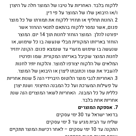
ללקוח בלבד. האחריות על טיבו של המוצר חלה על היצרן
ו/או היבואן שלו של המוצר על פי דין.
2 .החנות תחליף או תחזיר ללקוח את תמורתו של כל מוצר
פגום, אשר נמסר ללקוח בהתאם לתנאי ההחזר אשר
יפורטו להלן: המוצר הוחזר לחנות תוך 14 יום. המוצר
הוחזר באריזתו המקורית מבלי שנעשה בו כל שימוש, או
שנעשה בו שימוש מזערי עד שנמצא פגום. הקונה יחזיר
לחנות המוצר שקיבל באריזתו המקורית. שמו ופרטיו
המלאים של הלקוח יצורפו למוצר. והלקוח יתיר לחנות
להעביר את שמו וכתובתו ליצרן או היבואן של המוצר.
3. האחריות לגבי מוצר הלוטוס היברידי הנה 5 שנות אחריות
על פעילות המערכת ועל כל המבנה החיצוני. ושנת יצרן
כללית על כל המבנה. האחריות לשאר המוצרים הנה שנת
אחריות אחת בלבד.
7.
אספקת המוצרים
בדואר ישראל עד 30 ימי עסקים
שליח עד הבית מגיע עד 3 ימי עסקים
התקנה עד 10 ימי עסקים – לאחר רכישת המוצר תתקיים