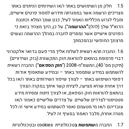
1.5. חלק מן השימושים באתר ו/או השירותים הניתנים באתר
מצריכים הרשמה אשר במסגרתה תידרש למסור פרטים אישיים,
ומבלי לגרוע מכלליות האמור לעיל, כגון שמך המלא וכתובת
הדוא"ל שלך (להלן
:“
ההרשמה
”). על כן, הינך מצהיר בזאת כי
הפרטים אישיים אשר נמסרים לחברה במהלך ההרשמה נעשים
מרצונך החופשי ובהסכמתך.
1.6. החברה תהא רשאית לשלוח אליך מדי פעם בדואר אלקטרוני
דברי פרסומת בהתאם להוראות חוק התקשורת (בזק ושידורים)
(תיקון מס’ 40), התשס"ח-2008 (“
חוק הספאם
”). החברה רשאית
להשתמש במידע שתמסור באתר – ובמידע שתאסוף אודות
דפוסי השימוש באתר – לצורך שיפור השירותים באתר ו/או בכל
דרך אחרת שהיא מציעה, ליצירת קשר איתך במקרה הצורך
בהתאם להוראות חוק הספאם, או לצורך ניתוח ומסירת מידע
סטטיסטי לצדדים שלשיים. על צדדים שלישיים כאמור ו/או
עובדיהם ו/או מי מטעמם נאסר להשתמש במידע אישי זה לכל
מטרה אחרת, מלבד האמור בסעיף זה לעיל.
1.7. החברה מ
שתמשת ב
טכנולוגיית cookies ובטכנולוגיות