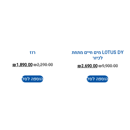
LOTUS D מים חיים מתחת
רוז
כיור
₪
1,890.00
₪
2,290.00
₪
2,690.00
₪
פה לסל
הוספה לסל