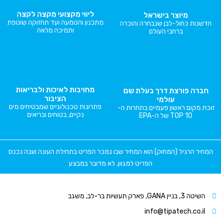
ליווי מקצועי מקצה לקצה
מיוצר בישראל
מתכנון והטמעה ועד תחזוקה שוטפת
חדשנות כחול-לבן שנבחרה והוכרה
ותמיכה מלאה
ברחבי העולם
מחויבות לאיכות ולבריאות
חברה פורצת דרך בעלת שם
הציבור
עולמי
פתרונות טכנולוגיים שמבטיחים מים
זוכת מקום ראשון פעמיים בתחרות ה-
נקיים, בטוחים ובריאים
TOP 10 של ה-EPA
המחיר הרגיל (המחוק) הוא המחיר שבו נמכר הפריט בתחילת העונה שבה נכנס
הפריט למגוון. לא מדובר במבצע
השיטה 3, בניין GANA, פארק תעשיות בר-לב, משגב
info@tipatech.co.il