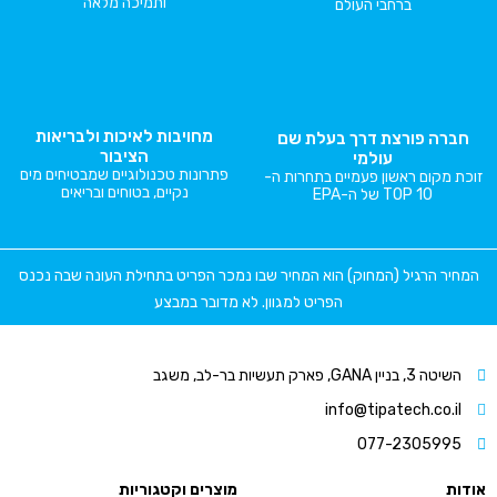
ותמיכה מלאה
ברחבי העולם
מחויבות לאיכות ולבריאות
חברה פורצת דרך בעלת שם
הציבור
עולמי
פתרונות טכנולוגיים שמבטיחים מים
זוכת מקום ראשון פעמיים בתחרות ה-
נקיים, בטוחים ובריאים
TOP 10 של ה-EPA
המחיר הרגיל (המחוק) הוא המחיר שבו נמכר הפריט בתחילת העונה שבה נכנס
הפריט למגוון. לא מדובר במבצע
השיטה 3, בניין GANA, פארק תעשיות בר-לב, משגב
info@tipatech.co.il
077-2305995
אודות
מוצרים וקטגוריות