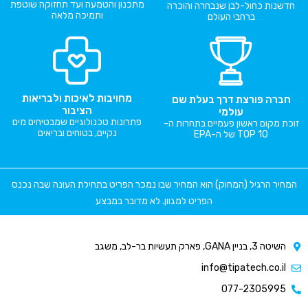
מתכנון והטמעה ועד תחזוקה שוטפת
חדשנות כחול-לבן שנבחרה והוכרה
ותמיכה מלאה
ברחבי העולם
מחויבות לאיכות ולבריאות
חברה פורצת דרך בעלת שם
הציבור
עולמי
פתרונות טכנולוגיים שמבטיחים מים
זוכת מקום ראשון פעמיים בתחרות ה-
נקיים, בטוחים ובריאים
TOP 10 של ה-EPA
המחיר הרגיל (המחוק) הוא המחיר שבו נמכר הפריט בתחילת העונה שבה נכנס
הפריט למגוון. לא מדובר במבצע
השיטה 3, בניין GANA, פארק תעשיות בר-לב, משגב
info@tipatech.co.il
077-2305995