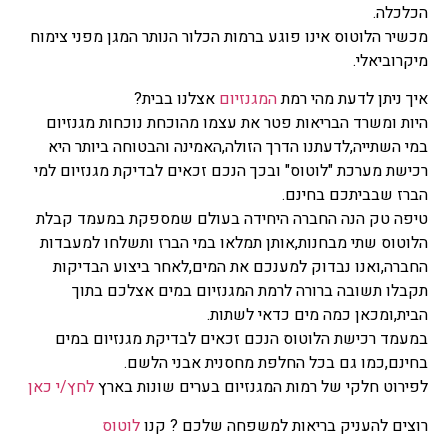
הכלכלה.
מכשיר הלוטוס אינו פוגע ברמות הכלור הנותר המגן מפני צימוח
מיקרוביאלי.
איך ניתן לדעת מהי רמת
המגנזיום
אצלנו בבית?
היות ומשרד הבריאות פטר את עצמו מהוכחת נוכחות מגנזיום
במי השתייה,לדעתנו הדרך הזולה,האמינה והבטוחה ביותר היא
רכישת מערכת "לוטוס" ובכך הנכם זכאים לבדיקת מגנזיום למי
הברז שבביתכם בחינם.
טיפה טק הנה החברה היחידה בעולם שמספקת במעמד קבלת
הלוטוס שתי מבחנות,אותן תמלאו במי הברז ותשלחו למעבדות
החברה,ואנו נבדוק למענכם את המים,לאחר ביצוע הבדיקות
תקבלו תשובה ברורה לרמת המגנזיום במים אצלכם בתוך
הבית,ומכאן כמה מים כדאי לשתות.
במעמד רכישת הלוטוס הנכם זכאים לבדיקת מגנזיום במים
בחינם,כמו גם בכל החלפת מחסנית אבני הלשם.
לפירוט חלקי של רמות המגנזיום בערים שונות בארץ
לחץ/י כאן
רוצים להעניק בריאות למשפחה שלכם ? קנו
לוטוס