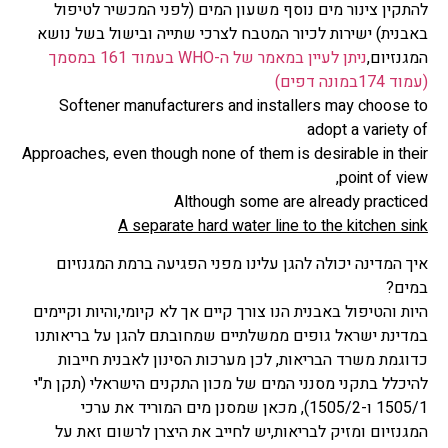
להתקין צינור מים נוסף משעון המים (לפני המכשיר לטיפול
באבנית) ישירות לכיור המטבח לצרכי שתייה ובישול בשל נושא
המגנזיום,
ניתן לעיין במאמר של ה-WHO בעמוד 161 במסמך
(עמוד 174במונה דפים)
Softener manufacturers and installers may choose to
adopt a variety of
Approaches, even though none of them is desirable in their
,
point of view
Although some are already practiced
A separate hard water line to the kitchen sink
איך המדינה יכולה להגן עלינו מפני הפגיעה ברמת המגנזיום
במים?
היות והטיפול באבנית הנו צורך קיים אך לא קיומי,והיות וקיימים
במדינת ישראל גופים ממשלתיים שמחובתם להגן על בריאותנו
כדוגמת משרד הבריאות, לכן מערכות הסינון לאבנית חייבות
להיכלל בתקני מסנני המים של מכון התקנים הישראלי (תקן ת"י
1505/1 ו-1505/2), מכאן שמסנן מים המוריד את ערכי
המגנזיום ומזיק לבריאות,יש לחייב את היצרן לרשום זאת על