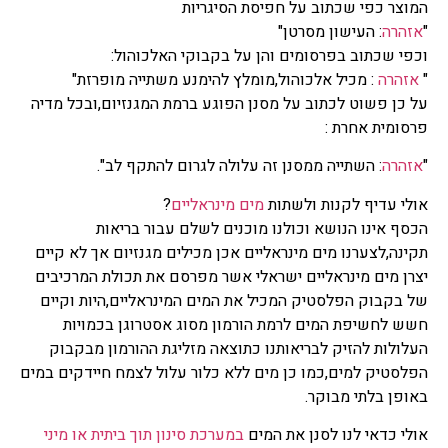
המוצר כפי שכתוב על חפיסת הסיגריות
"
אזהרה
: העישון מסרטן"
וכפי שכתוב בפרסומים והן על בקבוקי האלכוהול:
"
אזהרה
: מכיל אלכוהול,מומלץ להימנע משתייה מופרזת"
על כן פשוט לכתוב על מסנן הפוגע ברמת המגנזיום,ובכל מדיה
פרסומית אחרת :
"
אזהרה
: השתייה ממסנן זה עלולה לגרום להתקף לב".
אולי עדיף לקנות ולשתות
מים מינראליים
?
הכסף אינו הנושא וכולנו מוכנים לשלם עבור בריאות
תקינה,לצערנו מים מינראליים אכן מכילים מגנזיום אך לא קיים
יצרן מים מינראליים ישראלי אשר מפרסם את תכולת המרכיבים
של בקבוק הפלסטיק המכיל את המים המינראליים,היות וקיים
חשש לחשיפת המים לרמת הורמון מסוג אסטרוגן בכמויות
העלולות להזיק לבריאותנו כתוצאה מזליגת ההורמון מבקבוק
הפלסטיק למים,כמו כן מים ללא כלור עלול לצמח חיידקים במים
באופן בלתי מבוקר.
אולי כדאי לנו לסנן את המים
במערכת סינון תוך ביתית או מיני