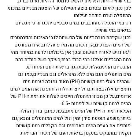
במי שתייה היות ולא ניתן להשיג פרמטר זה היות ואינו נבדק.
לכן נכון להיום ובטרם בוצע הפיילוט של הוספת מגנזיום במכוני
ההתפלה וטרם הוכחה יעילותו
רק במי התפלה מעורבבים במים טבעיים יתכנו ערכי מגנזיום
בריאים במי שתייה.
נכון שקיימת חובת דיווח של הרשויות לגבי האיכות והפרמטרים
של המים הנצרכים,אך משום מה מידע זה לרוב אינו מפורסם
ו/או נגיש לאזרח הפשוט,ובכך אין ביכולתנו לדעת במיוחד מהי
רמת המגנזיום אצלנו במי הברז בבית,בעיקר בשל הורדת רמת
המגנזיום המינימאלית שבתקנון בריאות העם המחודש.
מים מותפלים הנם מים ללא מינראלים וגם מגנזיום,כמו גם
שהמים בעלי רמת קושיות (PH) מאוד נמוכה.הזרמת מים
חומציים אלה בצנרת ברזל יוצרת חלודה והופכת את המים למים
אדומים,על כן מכוני ההתפלה חייבים לעלות את רמת ה-PH של
המים לרמת קושיות של לפחות -6.5 .
העלאת רמת ה-PH של המים מתבצעת כמובן בדרך הזולה
ביותר,משמע הוספת סידן זמין וזול למים המותפלים ומכאן,גם
פותרים את בעיית המים האדומים וגם מקבלים רמת קושיות
תקנית כמתבקש בתקנון בריאות העם של משרד הבריאות.