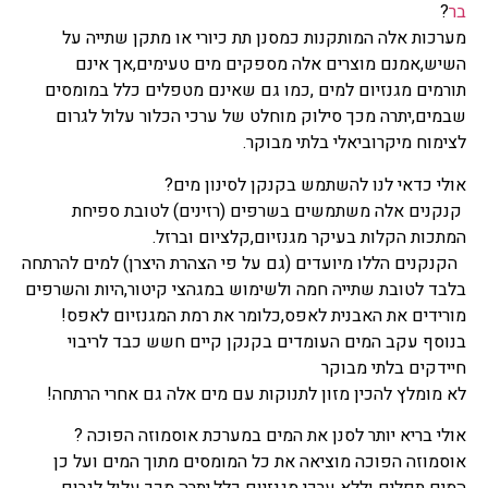
בר
?
מערכות אלה המותקנות כמסנן תת כיורי או מתקן שתייה על
השיש,אמנם מוצרים אלה מספקים מים טעימים,אך אינם
תורמים מגנזיום למים ,כמו גם שאינם מטפלים כלל במומסים
שבמים,יתרה מכך סילוק מוחלט של ערכי הכלור עלול לגרום
לצימוח מיקרוביאלי בלתי מבוקר.
אולי כדאי לנו להשתמש בקנקן לסינון מים?
קנקנים אלה משתמשים בשרפים (רזינים) לטובת ספיחת
המתכות הקלות בעיקר מגנזיום,קלציום וברזל.
הקנקנים הללו מיועדים (גם על פי הצהרת היצרן) למים להרתחה
בלבד לטובת שתייה חמה ולשימוש במגהצי קיטור,היות והשרפים
מורידים את האבנית לאפס,כלומר את רמת המגנזיום לאפס!
בנוסף עקב המים העומדים בקנקן קיים חשש כבד לריבוי
חיידקים בלתי מבוקר
לא מומלץ להכין מזון לתנוקות עם מים אלה גם אחרי הרתחה!
אולי בריא יותר לסנן את המים במערכת אוסמוזה הפוכה ?
אוסמוזה הפוכה מוציאה את כל המומסים מתוך המים ועל כן
המים תפלים וללא ערכי מגנזיום כלל,יתרה מכך עלול לגרום