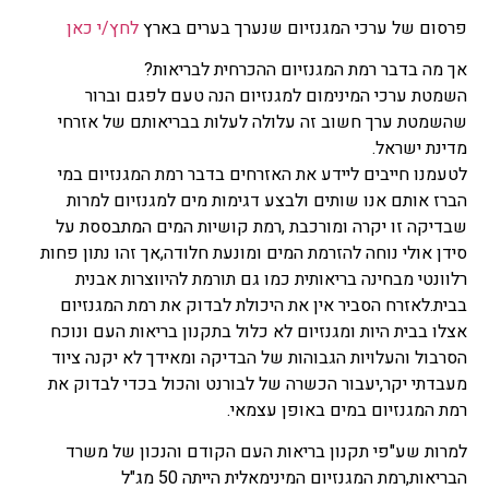
פרסום של ערכי המגנזיום שנערך בערים בארץ
לחץ/י כאן
אך מה בדבר רמת המגנזיום ההכרחית לבריאות?
השמטת ערכי המינימום למגנזיום הנה טעם לפגם וברור
שהשמטת ערך חשוב זה עלולה לעלות בבריאותם של אזרחי
מדינת ישראל.
לטעמנו חייבים ליידע את האזרחים בדבר רמת המגנזיום במי
הברז אותם אנו שותים ולבצע דגימות מים למגנזיום למרות
שבדיקה זו יקרה ומורכבת ,רמת קושיות המים המתבססת על
סידן אולי נוחה להזרמת המים ומונעת חלודה,אך זהו נתון פחות
רלוונטי מבחינה בריאותית כמו גם תורמת להיווצרות אבנית
בבית.לאזרח הסביר אין את היכולת לבדוק את רמת המגנזיום
אצלו בבית היות ומגנזיום לא כלול בתקנון בריאות העם ונוכח
הסרבול והעלויות הגבוהות של הבדיקה ומאידך לא יקנה ציוד
מעבדתי יקר,יעבור הכשרה של לבורנט והכול בכדי לבדוק את
רמת המגנזיום במים באופן עצמאי.
למרות שע"פי תקנון בריאות העם הקודם והנכון של משרד
הבריאות,רמת המגנזיום המינימאלית הייתה 50 מג"ל