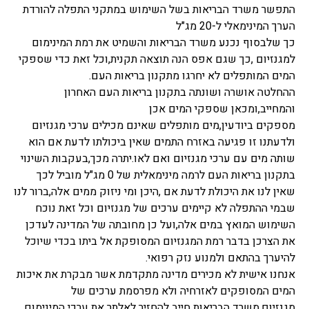
התפשר משרד הבריאות בשל השימוש במתקני התפלה להורדת
הערך המינימאלי ל-20 מג"ל
כך שלבסוף נכנע משרד הבריאות והשמיט את רמת המינימום
למגנזיום ,כך שגם אפס הנה תוצאה תקנית,וכל זאת כדי שספקי
המים המותפלים לא יחרגו מתקנון בריאות העם.
ההחלטה אושרה ושונתה בתקנון בריאות העם האחרון
והמחייב,ומכאן שספקי המים אכן
מספקים ביודעין,מים מותפלים שאינם מכילים ערכי מגנזיום
ולדעתנו זו פגיעה באזרח התמים שאין ביכולתו לדעת אם הוא
שותה מים עם ערכי מגנזיום ואם לאו.יתרה מכך,בעקבות השינוי
בתקנון בריאות העם לרמה מינימאלית של 0 מג"ל מוביל לכך
שאין לנו את היכולת לדעת אם ,היכן ומי ניזוק ממים אלה,ברור לנו
שבמי ההתפלה לא קיימים ערכים של מגנזיום וכל זאת נוכח
השימוש המואץ במים אלה,ועל כן מחובתה של המדינה לעדכן
את הצרכן בדבר רמת המגנזיום המסופקת אל ביתו בכדי שיוכל
להיערך בהתאם ולמנוע נזק רפואי.
אנחנו אישית לא מכירים מדינה מתקדמת אשר מבקרת את איכות
המים המסופקים לאזרחיה ולא מפרסמת ערכים של
מגנזיום,משרד הבריאות חייב להחזיר לאלתר את ערכי המינימום