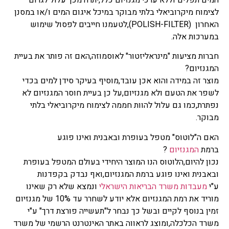
לצימוח מיקרוביאלי בלתי מבוקר במיכל איגום המים ו/או במסנן
האחרון (POLISH-FILTER),לטעמנו חייבים לפסול שימוש
במערכות אלה.
חברות מציעות "מינראליזטור" לאוסמוזה,האם זה פותר את בעיית
המגנזיום?
מוצר זה במידה והוא אכן עובד,מוסיף בעיקר סידן למים בכדי
לשפר את הטעם ולא מגנזיום,על כן בעיית חוסר המגנזיום לא
נפתרת,כמו גם עלול להוות חממה לצימוח מיקרוביאלי בלתי
מבוקר.
האם ה"לוטוס" מטפל בעופרת ובאבנית ואינו פוגע
ברמת
המגנזיום
?
נכון להיום,הלוטוס הנו המוצר היחידי בעולם המטפל בעופרת
ובאבנית ואינו פוגע ברמת המגנזיום,ואף נבדק בקפדנות
ע"י
מעבדות משרד הבריאות הישראלי
ונמצא שלא רק שאינו
מוריד את רמת המגנזיום אלא יודע לשחרר עד 10% של מגנזיום
זמין בנוסף לקיים ובשל כך נבחר ל"תעשייה פורצת דרך" ע"י
משרד הכלכלה,ומוצג לראווה באתר האינטרנט הרשמי של משרד