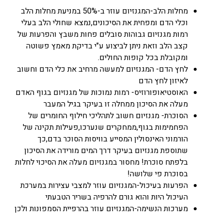
מחלות הלב-המגנזיום עוזר ב-50% במניעת מחלות הלב
וכלי הדם ומפחית את הסיכונים,נמצא שחולי הלב בעלי
רמות מגנזיום גבוהות סובלים פחות משבץ והפרעות של
קצב הלב וזאת ניתן לביצוע ע"י בדיקת מאמץ פשוטה
ומקובלת בכל קופות החולים.
לחץ הדם- המגנזיום למעשה מרחיב את כלי הדם וחשוב
לאיזון לחץ הדם
האוסטיאופורוזיס- רמות נמוכות של מגנזיום בגוף האדם
מעלה את הסיכון ממחלה זו בעיקר בגיל המעבר
הסוכרת- מגנזיום חשוב לתהליכי חילוף החומרים של
הפחמימות בגוף,ממחקרים שנערכו,פעילות תקינה של
הורמוני האינסולין המסייע בוויסות הסוכר בדם,כך
שתוספת מגנזיום בעיקר דרך המים מורידה את הסיכון
בלפתח סוכרת! מחסור במגנזיום מעלה את הסיכוי לחלות
בסוכרת פי שלושה!
הפרעות בעיכול-המגנזיום עוזר למצבי עצירות במערכת
העיכול היות והוא גורם להרפיה בשריר הטבעתי
מערכות הנשימה-המגנזיום עוזר בהרפיית הסמפונות ולכן