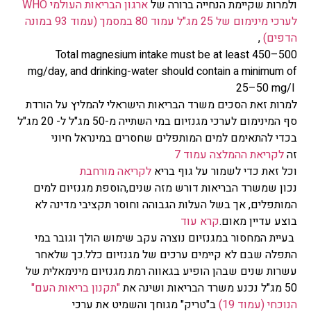
ולמרות שקיימת הנחייה ברורה של
ארגון הבריאות העולמי WHO
לערכי מינימום של 25 מג"ל עמוד 80 במסמך (עמוד 93 במונה
הדפים)
,
Total magnesium intake must be at least 450–500
mg/day, and drinking-water should contain a minimum of
25–50 mg/l
למרות זאת הסכים משרד הבריאות הישראלי להמליץ על הורדת
סף המינימום לערכי מגנזיום במי השתייה מ-50 מג"ל ל- 20 מג"ל
בכדי להתאימם למים המותפלים שחסרים במינראל חיוני
זה
לקריאת ההמלצה עמוד 7
וכל זאת כדי לשמור על גוף בריא
לקריאה מורחבת
נכון שמשרד הבריאות דורש מזה שנים,הוספת מגנזיום למים
המותפלים, אך בשל העלות הגבוהה וחוסר תקציבי מדינה לא
בוצע עדיין מאום.
קרא עוד
בעיית המחסור במגנזיום נוצרה עקב שימוש הולך וגובר במי
התפלה שבם לא קיימים ערכים של מגנזיום כלל.כך שלאחר
עשרות שנים שבהן הופיע בגאווה רמת מגנזיום מינימאלית של
50 מג"ל נכנע משרד הבריאות ושינה את
"תקנון בריאות העם"
הנוכחי (עמוד 19)
ב"טריק" מגוחך והשמיט את ערכי