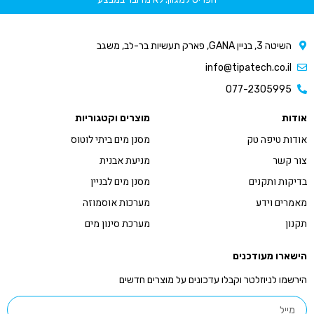
השיטה 3, בניין GANA, פארק תעשיות בר-לב, משגב
info@tipatech.co.il
077-2305995
אודות
מוצרים וקטגוריות
אודות טיפה טק
מסנן מים ביתי לוטוס
צור קשר
מניעת אבנית
בדיקות ותקנים
מסנן מים לבניין
מאמרים וידע
מערכות אוסמוזה
תקנון
מערכת סינון מים
הישארו מעודכנים
הירשמו לניוזלטר וקבלו עדכונים על מוצרים חדשים