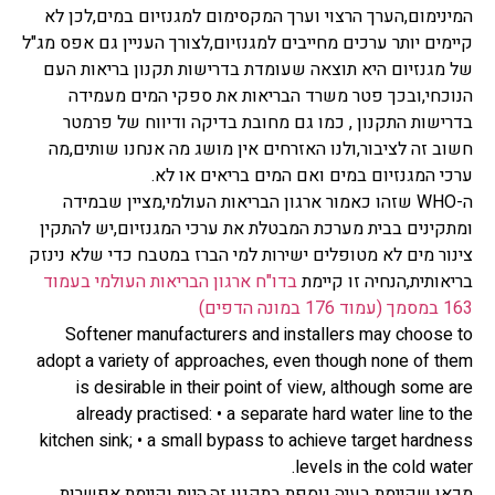
המינימום,הערך הרצוי וערך המקסימום למגנזיום במים,לכן לא
קיימים יותר ערכים מחייבים למגנזיום,לצורך העניין גם אפס מג"ל
של מגנזיום היא תוצאה שעומדת בדרישות תקנון בריאות העם
הנוכחי,ובכך פטר משרד הבריאות את ספקי המים מעמידה
בדרישות התקנון , כמו גם מחובת בדיקה ודיווח של פרמטר
חשוב זה לציבור,ולנו האזרחים אין מושג מה אנחנו שותים,מה
ערכי המגנזיום במים ואם המים בריאים או לא.
ה-WHO שזהו כאמור ארגון הבריאות העולמי,מציין שבמידה
ומתקינים בבית מערכת המבטלת את ערכי המגנזיום,יש להתקין
צינור מים לא מטופלים ישירות למי הברז במטבח כדי שלא נינזק
בריאותית,הנחיה זו קיימת
בדו"ח ארגון הבריאות העולמי בעמוד
163 במסמך (עמוד 176 במונה הדפים)
Softener manufacturers and installers may choose to
adopt a variety of approaches, even though none of them
is desirable in their point of view, although some are
already practised: • a separate hard water line to the
kitchen sink; • a small bypass to achieve target hardness
levels in the cold water.
מכאן שקיימת בעיה נוספת בתקנון זה,היות וקיימת אפשרות