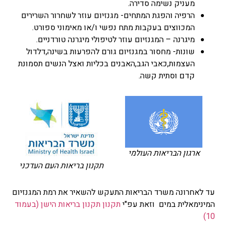
מעניק נשימה סדירה.
הרפיה והפגת המתחים- מגנזיום עוזר לשחרור השרירים
המכווצים בעקבות מתח נפשי ו/או מאימוני ספורט.
מיגרנה – המגנזיום עוזר לטיפולי מיגרנה טורדניים.
שונות- מחסור במגנזיום גורם להפרעות בשינה,דלדול
העצמות,כאבי הגב,האבנים בכליות ואצל הנשים תסמונת
קדם וסתית קשה.
ארגון הבריאות העולמי
תקנון בריאות העם העדכני
עד לאחרונה משרד הבריאות התעקש להשאיר את רמת המגנזיום
המינימאלית במים וזאת עפ"י
תקנון תקנון בריאות הישן (בעמוד
10)