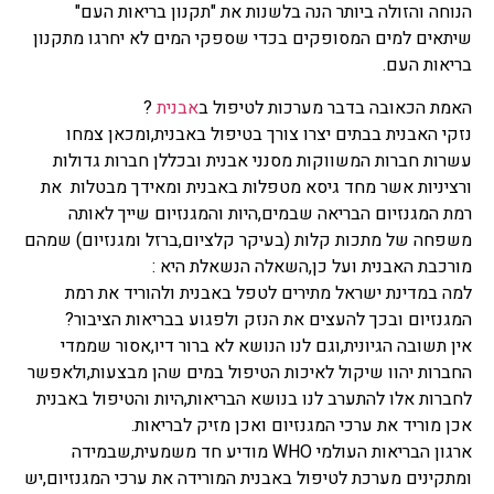
הנוחה והזולה ביותר הנה בלשנות את "תקנון בריאות העם"
שיתאים למים המסופקים בכדי שספקי המים לא יחרגו מתקנון
בריאות העם.
האמת הכאובה בדבר מערכות לטיפול ב
אבנית
?
נזקי האבנית בבתים יצרו צורך בטיפול באבנית,ומכאן צמחו
עשרות חברות המשווקות מסנני אבנית ובכללן חברות גדולות
ורציניות אשר מחד גיסא מטפלות באבנית ומאידך מבטלות את
רמת המגנזיום הבריאה שבמים,היות והמגנזיום שייך לאותה
משפחה של מתכות קלות (בעיקר קלציום,ברזל ומגנזיום) שמהם
מורכבת האבנית ועל כן,השאלה הנשאלת היא :
למה במדינת ישראל מתירים לטפל באבנית ולהוריד את רמת
המגנזיום ובכך להעצים את הנזק ולפגוע בבריאות הציבור?
אין תשובה הגיונית,וגם לנו הנושא לא ברור דיו,אסור שממדי
החברות יהוו שיקול לאיכות הטיפול במים שהן מבצעות,ולאפשר
לחברות אלו להתערב לנו בנושא הבריאות,היות והטיפול באבנית
אכן מוריד את ערכי המגנזיום ואכן מזיק לבריאות.
ארגון הבריאות העולמי WHO מודיע חד משמעית,שבמידה
ומתקינים מערכת לטיפול באבנית המורידה את ערכי המגנזיום,יש