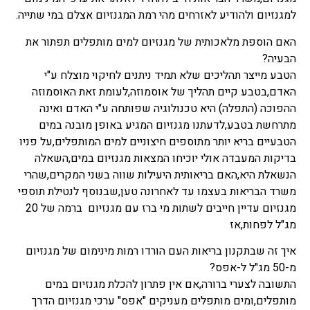
למגנזיום ולהודיע לאזרחים מהי רמת המגנזיום אצלם במי שתייה.
האם הוספת מלאכותית של מגנזיום למים מותפלים תפתור את
הבעיה?
הטבע מייצר תהליכים שלא תמיד ניתנים לחיקוי מוצלח ע"י
האדם,בטבע קיים תהליך של אוסמוזה,לעומת זאת האוסמוזה
ההפוכה (התפלה) היא טכנולוגיה שפותחה ע"י האדם ואינה
מתרחשת בטבע,לדעתנו מגנזיום המגיע באופן מובנה במים
הטבעיים בריא יותר מתוספים חיצוניים למים המותפלים,על פניו
בדיקות המעבדה אולי יוכיחו המצאות מגנזיום במים,השאלה
הנשאלת היא,האם בריאותית היעילות שווה בשני המקרים,שהרי
משרד הבריאות בעצמו עד לאחרונה טען,שבנוסף לנטילת תוספי
מגנזיום עדיין חייבים לשתות מי ברז עם מגנזיום ברמה של 20
מג"ל לפחות,אז
איך זה שבתקנון בריאות העם הורדו רמות מינימום של מגנזיום
מ-50 מג"ל ל-אפס?
התשובה לצערי ברורה,אם אין פתרון להכלת מגנזיום במים
מותפלים,ומים מותפלים מעניקים "אפס" ערכי מגנזיום הדרך