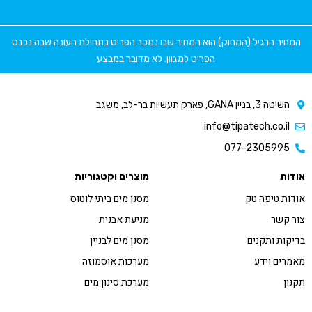
המחיר הרגיל (המחוק) הוא המחיר שבו נמכר הפריט בתחילת העונה שבה נכנס
הפריט למגוון. לא מדובר במבצע
השיטה 3, בניין GANA, פארק תעשיות בר-לב, משגב
info@tipatech.co.il
077-2305995
אודות
מוצרים וקטגוריות
אודות טיפה טק
מסנן מים ביתי לוטוס
צור קשר
מניעת אבנית
בדיקות ותקנים
מסנן מים לבניין
מאמרים וידע
מערכות אוסמוזה
תקנון
מערכת סינון מים