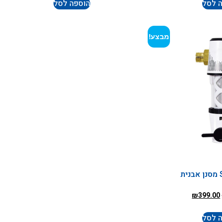
 לסל
הוספה לסל
מבצע!
ת
₪
399.00
 לסל