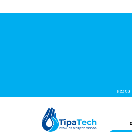
ר במבצע
ם