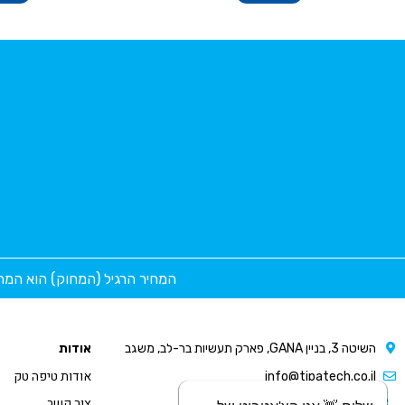
המחיר הרגיל (המחוק) הוא המח
השיטה 3, בניין GANA, פארק תעשיות בר-לב, משגב
אודות
אודות טיפה טק
info@tipatech.co.il
צור קשר
077-2305995