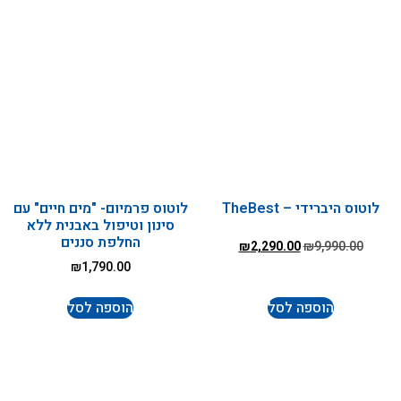
לוטוס היברידי – TheBest
לוטוס פרמיום- "מים חיים" עם
סינון וטיפול באבנית ללא
החלפת סננים
₪
2,290.00
₪
9,990.00
₪
1,790.00
הוספה לסל
הוספה לסל