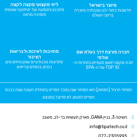
ליווי מקצועי מקצה לקצה
מיוצר בישראל
מתכנון והטמעה ועד תחזוקה שוטפת
חדשנות כחול-לבן שנבחרה והוכרה
ותמיכה מלאה
ברחבי העולם
מחויבות לאיכות ולבריאות
חברה פורצת דרך בעלת שם
הציבור
עולמי
פתרונות טכנולוגיים שמבטיחים מים
זוכת מקום ראשון פעמיים בתחרות ה-
נקיים, בטוחים ובריאים
TOP 10 של ה-EPA
המחיר הרגיל (המחוק) הוא המחיר שבו נמכר הפריט בתחילת העונה שבה נכנס
הפריט למגוון. לא מדובר במבצע
השיטה 3, בניין GANA, פארק תעשיות בר-לב, משגב
info@tipatech.co.il
077-2305995