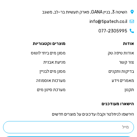
השיטה 3, בניין GANA, פארק תעשיות בר-לב, משגב
info@tipatech.co.il
077-2305995
אודות
מוצרים וקטגוריות
אודות טיפה טק
מסנן מים ביתי לוטוס
צור קשר
מניעת אבנית
בדיקות ותקנים
מסנן מים לבניין
מאמרים וידע
מערכות אוסמוזה
תקנון
מערכת סינון מים
הישארו מעודכנים
הירשמו לניוזלטר וקבלו עדכונים על מוצרים חדשים