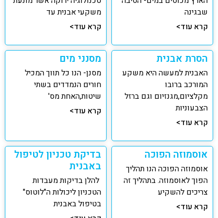
הארץ מכוסים במים- הסיבה
טכנולוגיה ירוקה אשר מונעת
שבגינה
משקעי אבנית עד
קרא עוד>
קרא עוד>
הסרת אבנית
מסנני מים
האבנית למעשה היא משקע
מסנן- הנו כל תווך המכיל
המורכב ברובו
חורים הנמדדים בשתי
מקלציום,מגנזיום וגם ברזל
שיטות,האחת מס'
הצבעוניות
קרא עוד>
קרא עוד>
אוסמוזה הפוכה
בדיקת טכניון לטיפול
באבנית
אוסמוזה הפוכה הנו תהליך
הפוך לאוסמוזה. בתהליך זה
להלן בדיקות מעבדות
צריכים להשקיע
הטכניון ליכולות ה"לוטוס"
בטיפול באבנית
קרא עוד>