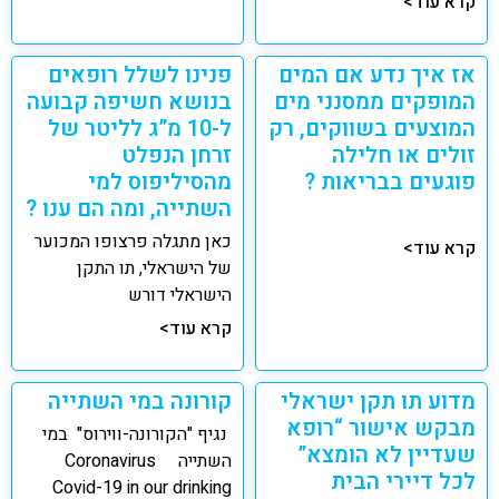
קרא עוד>
אז איך נדע אם המים
פנינו לשלל רופאים
המופקים ממסנני מים
בנושא חשיפה קבועה
המוצעים בשווקים, רק
ל-10 מ”ג לליטר של
זולים או חלילה
זרחן הנפלט
פוגעים בבריאות ?
מהסיליפוס למי
השתייה, ומה הם ענו ?
כאן מתגלה פרצופו המכוער
קרא עוד>
של הישראלי, תו התקן
הישראלי דורש
קרא עוד>
מדוע תו תקן ישראלי
קורונה במי השתייה
מבקש אישור “רופא
נגיף "הקורונה-ווירוס" במי
שעדיין לא הומצא”
השתייה Coronavirus
לכל דיירי הבית
Covid-19 in our drinking