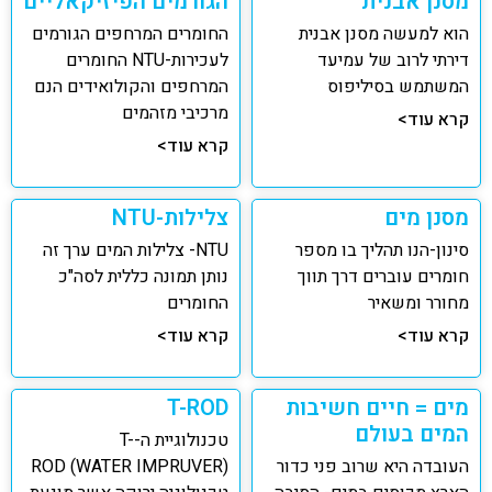
מסנן אבנית
הגורמים הפיזיקאליים
הוא למעשה מסנן אבנית
החומרים המרחפים הגורמים
דירתי לרוב של עמיעד
לעכירות-NTU החומרים
המשתמש בסיליפוס
המרחפים והקולואידים הנם
מרכיבי מזהמים
קרא עוד>
קרא עוד>
מסנן מים
צלילות-NTU
סינון-הנו תהליך בו מספר
NTU- צלילות המים ערך זה
חומרים עוברים דרך תווך
נותן תמונה כללית לסה"כ
מחורר ומשאיר
החומרים
קרא עוד>
קרא עוד>
מים = חיים חשיבות
T-ROD
המים בעולם
טכנולוגיית ה-T-
העובדה היא שרוב פני כדור
ROD (WATER IMPRUVER)