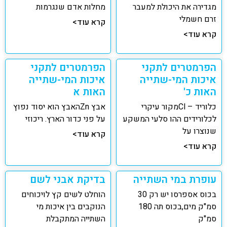
מגדירה את היכולת למעבר
מחלות אדם שנגרמות
זרם חשמלי
קרא עוד>
קרא עוד>
הפרמטרים לתקני
הפרמטרים לתקני
איכות המי-שתייה
איכות המי-שתייה
האות כ'
האות א
כלוריד – Clמקור עיקרי
אבץ Znהאבץ הוא יסוד נפוץ
לכלורידים ההו סלעי המשקע
על פני כדור הארץ. ריכוזי
שנוצרו על
קרא עוד>
קרא עוד>
עופרת במי השתייה
בדיקת אבני לשם
בכוס אספרסו יש רק 30
הוחלט לשים קץ לויכוחים
סמ"ק מים,בכוס תה 180
הנוקבים בין איכות מי
סמ"ק
השתייה המתקבלת