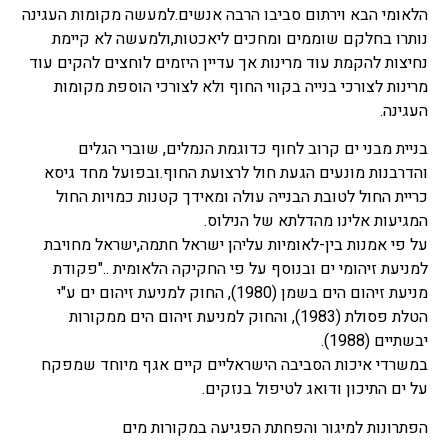
הלאומי הבא וירתום סביבו הרבה אנשים.למעשה מקומות העגינה
נותרו בחלקם שוממים ומחכים ליאכטות,ולמעשה לא קיימת
נחיצות להקמת עוד מרינות אך עדיין היזמים לוחצים להקים עוד
מרינות לצורכי בנייה בקווי החוף ולא לצורכי הוספת מקומות
העגינה.
בניית מבני ים קרוב לחוף כדוגמת הנמלים, שוברי הגלים
והדרבנות מונעים הגעת חול לרצועת החוף.ובפועל מחד גיסא
כריית החול לטובת הבנייה עולה ומאידך קטנות כמויות החול
המגיעות אלינו מהדלתא של הנילוס.
על פי אמנות בין-לאומיות עליהן ישראל חתמה,ישראל מחויבת
למניעת זיהומי ים ובנוסף על פי החקיקה הלאומית .."פקודת
מניעת זיהום הים בשמן (1980), החוק למניעת זיהום ים ע"י
הטלת פסולת (1983), והחוק למניעת זיהום הים ממקורות
יבשתיים (1988).
במשרדי איכות הסביבה הישראליים קיים אגף מיוחד שמפקח
על ים התיכון ודואג לטיפול בנזקים.
הפתרונות למיגור והפחתת הפגיעה במקורות מים