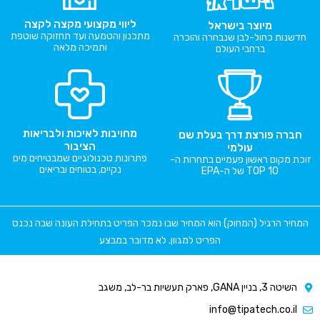
ליווי מקצועי מקצה לקצה
מיוצר בישראל
מתכנון והטמעה ועד תחזוקה שוטפת
חדשנות כחול-לבן שנבחרה והוכרה
ותמיכה מלאה
ברחבי העולם
מחויבות לאיכות ולבריאות
חברה פורצת דרך בעלת שם
הציבור
עולמי
פתרונות טכנולוגיים שמבטיחים מים
זוכת מקום ראשון פעמיים בתחרות ה-
נקיים, בטוחים ובריאים
TOP 10 של ה-EPA
המחיר הרגיל (המחוק) הוא המחיר שבו נמכר הפריט בתחילת העונה שבה נכנס
הפריט למגוון. לא מדובר במבצע
השיטה 3, בניין GANA, פארק תעשיות בר-לב, משגב
info@tipatech.co.il