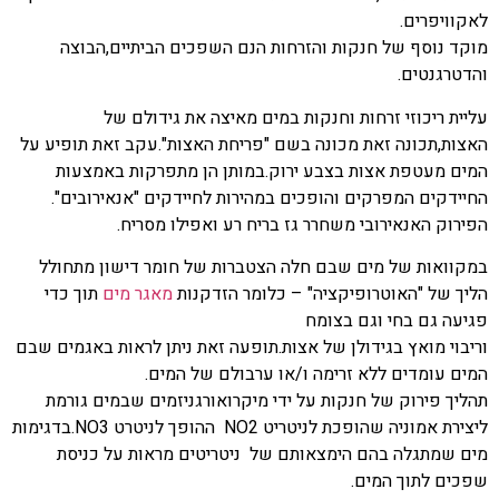
לאקוויפרים.
מוקד נוסף של חנקות והזרחות הנם השפכים הביתיים,הבוצה
והדטרגנטים.
עליית ריכוזי זרחות וחנקות במים מאיצה את גידולם של
האצות,תכונה זאת מכונה בשם "פריחת האצות".עקב זאת תופיע על
המים מעטפת אצות בצבע ירוק.במותן הן מתפרקות באמצעות
החיידקים המפרקים והופכים במהירות לחיידקים "אנאירובים".
הפירוק האנאירובי משחרר גז בריח רע ואפילו מסריח.
במקוואות של מים שבם חלה הצטברות של חומר דישון מתחולל
הליך של "האוטרופיקציה" – כלומר הזדקנות
מאגר מים
תוך כדי
פגיעה גם בחי וגם בצומח
וריבוי מואץ בגידולן של אצות.תופעה זאת ניתן לראות באגמים שבם
המים עומדים ללא זרימה ו/או ערבולם של המים.
תהליך פירוק של חנקות על ידי מיקרואורגניזמים שבמים גורמת
ליצירת אמוניה שהופכת לניטריט 2
NO
ההופך לניטרט 3
NO
.בדגימות
מים שמתגלה בהם הימצאותם של ניטריטים מראות על כניסת
שפכים לתוך המים.