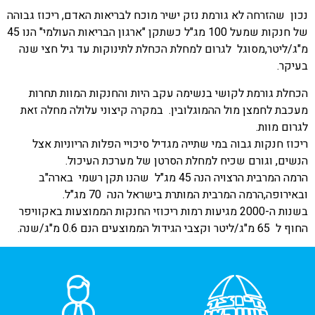
נכון שהזרחה לא גורמת נזק ישיר מוכח לבריאות האדם, ריכוז גבוהה
של חנקות שמעל 100 מג"ל כשתקן "ארגון הבריאות העולמי" הנו 45
מ"ג/ליטר,מסוגל לגרום למחלת הכחלת לתינוקות עד גיל חצי שנה
בעיקר.
הכחלת גורמת לקושי בנשימה עקב היות והחנקות המוות תחרות
מעכבת לחמצן מול ההמוגלובין. במקרה קיצוני עלולה מחלה זאת
לגרום מוות.
ריכוז חנקות גבוה במי שתייה מגדיל סיכויי הפלות הריוניות אצל
הנשים, וגורם שכיח למחלת הסרטן של מערכת העיכול.
הרמה המרבית הרצויה הנה 45 מג"ל שהנו תקן רשמי בארה"ב
ובאירופה,הרמה המרבית המותרת בישראל הנה 70 מג"ל.
בשנות ה-2000 מגיעות רמות ריכוזי החנקות הממוצעות באקוויפר
החוף ל 65 מ"ג/ליטר וקצבי הגידול הממוצעים הנם 0.6 מ"ג/שנה.