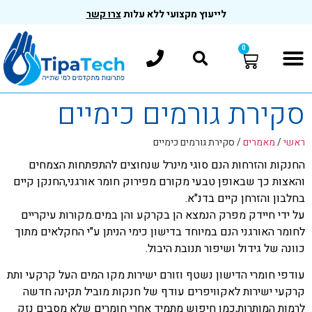
לייעוץ מקצועי ללא עלות
צרו קשר
0
סקירת גורמים כימיים
ראשי
/
מאמרים
/
סקירת גורמים כימיים
החנקות והזרחות הנם סוגי מינרל שנחוצים להתפתחות הצמחים
והאצות כך שבאופן טבעי מקורם מפירוק חומר אורגני,החנקן קיים
בחלבון והזרחן קיים בדנ"א.
על ידי חיידק מפרק הנמצא הן בקרקע והן במים.מקורות עיקריים
לחומר האורגני הנם במיוחד בדישון כימי הניתן ע"י החקלאים מתוך
כוונה של גידול ושיפור תנובת היבול.
עודפי חומרי הדישון נשטף וזורם ישירות מקו המים העל קרקעי ותת
קרקעי ישירות לאקוויפרים עודף של חנקות מוביל תקינה חדשה
לרמות המותרות,כמו חיפוש מתמיד אחרי חומרים שלא מסבים נזק